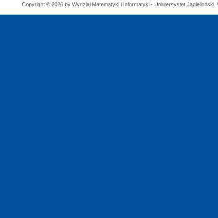
Copyright © 2026 by Wydział Matematyki i Informatyki - Uniwersystet Jagielloński