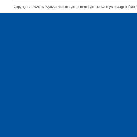
Copyright © 2026 by Wydział Matematyki i Informatyki - Uniwersystet Jagielloński