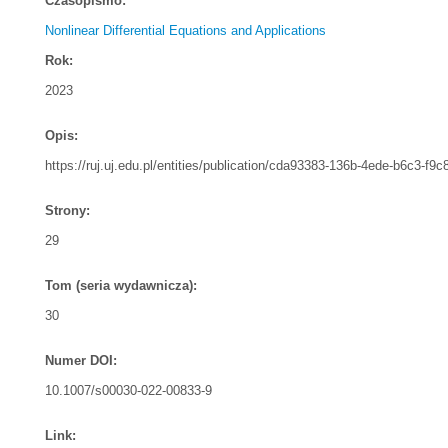
Czasopismo:
Nonlinear Differential Equations and Applications
Rok:
2023
Opis:
https://ruj.uj.edu.pl/entities/publication/cda93383-136b-4ede-b6c3-f9
Strony:
29
Tom (seria wydawnicza):
30
Numer DOI:
10.1007/s00030-022-00833-9
Link: