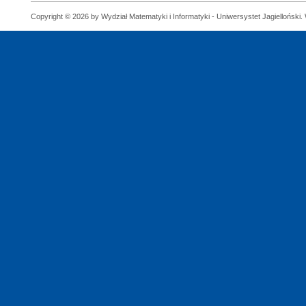
Copyright © 2026 by Wydział Matematyki i Informatyki - Uniwersystet Jagielloński