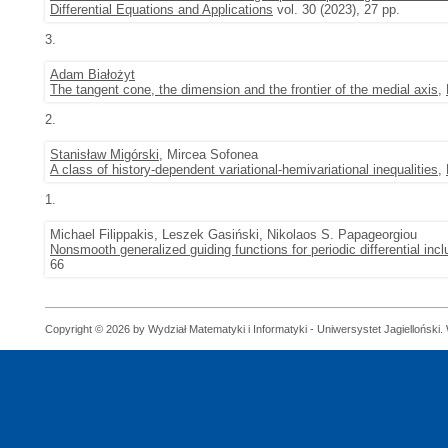
Differential Equations and Applications
vol. 30 (2023), 27 pp.
3.
Adam Białożyt
The tangent cone, the dimension and the frontier of the medial axis
,
2.
Stanisław Migórski
, Mircea Sofonea
A class of history-dependent variational-hemivariational inequalities
,
1.
Michael Filippakis, Leszek Gasiński, Nikolaos S. Papageorgiou
Nonsmooth generalized guiding functions for periodic differential incl
66
Copyright © 2026 by Wydział Matematyki i Informatyki - Uniwersystet Jagielloński