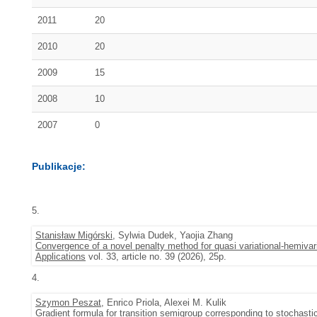
2011
20
2010
20
2009
15
2008
10
2007
0
Publikacje:
5.
Stanisław Migórski
, Sylwia Dudek, Yaojia Zhang
Convergence of a novel penalty method for quasi variational-hemivaria
Applications
vol. 33, article no. 39 (2026), 25p.
4.
Szymon Peszat
, Enrico Priola, Alexei M. Kulik
Gradient formula for transition semigroup corresponding to stochas