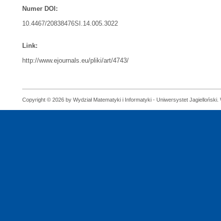
Numer DOI:
10.4467/20838476SI.14.005.3022
Link:
http://www.ejournals.eu/pliki/art/4743/
Copyright © 2026 by Wydział Matematyki i Informatyki - Uniwersystet Jagielloński