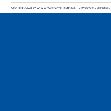
Copyright © 2026 by Wydział Matematyki i Informatyki - Uniwersystet Jagielloński