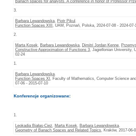
Banach spaces for analysts. A conference in honor of Professor P
3.
Barbara Lewandowska
,
Piotr Pikul
.
Function Spaces XIII
, UAM, Poznań, Polska, 2024-07-08 - 2024-07-
2.
Marta Kosek
,
Barbara Lewandowska
,
Dimitri Jordan Kenne
,
Przemys
Constructive Approximation of Functions 3
, Jagiellonian University,
02-24
1.
Barbara Lewandowska
.
Function Spaces XI
, Faculty of Mathematics, Computer Science and 
07-06 - 2015-07-10
Konferencje organizowane:
1.
Leokadia Białas-Cież
,
Marta Kosek
,
Barbara Lewandowska
.
Geometry of Banach Spaces and Related Topics
, Kraków, 2017-06-