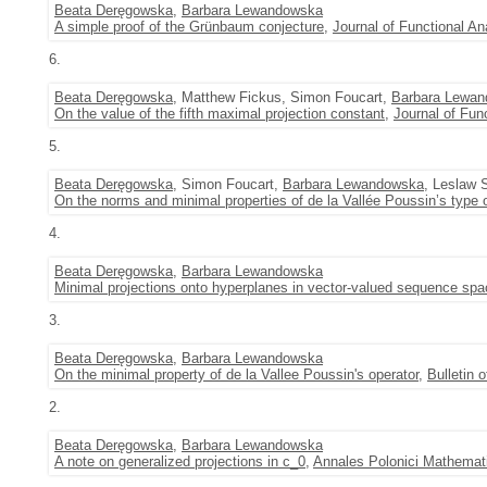
Beata Deręgowska
,
Barbara Lewandowska
A simple proof of the Grünbaum conjecture
,
Journal of Functional An
6.
Beata Deręgowska
, Matthew Fickus, Simon Foucart,
Barbara Lewa
On the value of the fifth maximal projection constant
,
Journal of Fun
5.
Beata Deręgowska
, Simon Foucart,
Barbara Lewandowska
, Leslaw 
On the norms and minimal properties of de la Vallée Poussin’s type 
4.
Beata Deręgowska
,
Barbara Lewandowska
Minimal projections onto hyperplanes in vector-valued sequence sp
3.
Beata Deręgowska
,
Barbara Lewandowska
On the minimal property of de la Vallee Poussin's operator
,
Bulletin 
2.
Beata Deręgowska
,
Barbara Lewandowska
A note on generalized projections in c_0
,
Annales Polonici Mathemati