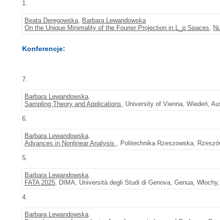
1.
Beata Deręgowska
,
Barbara Lewandowska
On the Unique Minimality of the Fourier Projection in L_p Spaces
,
Nu
Konferencje:
7.
Barbara Lewandowska
.
Sampling Theory and Applications
, University of Vienna, Wiedeń, Au
6.
Barbara Lewandowska
.
Advances in Nonlinear Analysis
, Politechnika Rzeszowska, Rzeszów
5.
Barbara Lewandowska
.
FATA 2025
, DIMA, Università degli Studi di Genova, Genua, Włochy,
4.
Barbara Lewandowska
.