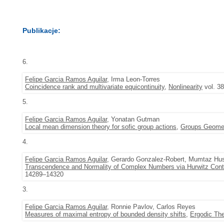
Publikacje:
6.
Felipe Garcia Ramos Aguilar
, Irma Leon-Torres
Coincidence rank and multivariate equicontinuity
,
Nonlinearity
vol. 38
5.
Felipe Garcia Ramos Aguilar
, Yonatan Gutman
Local mean dimension theory for sofic group actions
,
Groups Geome
4.
Felipe Garcia Ramos Aguilar
, Gerardo Gonzalez-Robert, Mumtaz Hu
Transcendence and Normality of Complex Numbers via Hurwitz Cont
14289–14320
3.
Felipe Garcia Ramos Aguilar
, Ronnie Pavlov, Carlos Reyes
Measures of maximal entropy of bounded density shifts
,
Ergodic Th