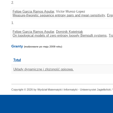
2.
Felipe Garcia Ramos Aguilar
, Victor Munoz-Lopez
Measure-theoretic sequence entropy pairs and mean sensitivity
,
Erg
1.
Felipe Garcia Ramos Aguilar
,
Dominik Kwietniak
On topological models of zero entropy loosely Bernoulli systems
,
Tr
Granty
(realizowane po maju 2009 roku)
Tytuł
Układy dynamiczne i złożoność opisowa.
Copyright © 2026 by Wydział Matematyki i Informatyki - Uniwersystet Jagielloński