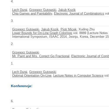
4.
Lech Duraj
,
Grzegorz Gutowski
,
Jakub Kozik
Chip Games and Paintability
,
Electronic Journal of Combinatorics
vol
3.
Grzegorz Gutowski
,
Jakub Kozik
,
Piotr Micek
, Xuding Zhu
Lower Bounds for On-Line Graph Colorings
vol. 8889 (Lecture Notes 
International Symposium, ISAAC 2014, Jeonju, Korea, December 15-
2.
Grzegorz Gutowski
Mr. Paint and Mrs. Correct Go Fractional
,
Electronic Journal of Comb
1.
Lech Duraj
,
Grzegorz Gutowski
Optimal Orientation On-Line
,
Lecture Notes in Computer Science
vol
Konferencje:
6.