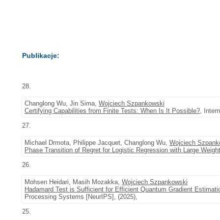
Publikacje:
28.
Changlong Wu, Jin Sima,
Wojciech Szpankowski
Certifying Capabilities from Finite Tests: When Is It Possible?
, Inte
27.
Michael Drmota, Philippe Jacquet, Changlong Wu,
Wojciech Szpank
Phase Transition of Regret for Logistic Regression with Large Weigh
26.
Mohsen Heidari, Masih Mozakka,
Wojciech Szpankowski
Hadamard Test is Sufficient for Efficient Quantum Gradient Estimati
Processing Systems [NeurIPS], (2025),
25.