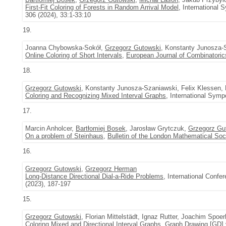
First-Fit Coloring of Forests in Random Arrival Model
, International
306 (2024), 33:1-33:10
19.
Joanna Chybowska-Sokół,
Grzegorz Gutowski
, Konstanty Junosza-
Online Coloring of Short Intervals
,
European Journal of Combinatoric
18.
Grzegorz Gutowski
, Konstanty Junosza-Szaniawski, Felix Klessen,
Coloring and Recognizing Mixed Interval Graphs
, International Sym
17.
Marcin Anholcer,
Bartłomiej Bosek
, Jarosław Grytczuk,
Grzegorz Gu
On a problem of Steinhaus
,
Bulletin of the London Mathematical Soc
16.
Grzegorz Gutowski
,
Grzegorz Herman
Long-Distance Directional Dial-a-Ride Problems
, International Conf
(2023), 187-197
15.
Grzegorz Gutowski
, Florian Mittelstädt, Ignaz Rutter, Joachim Spo
Coloring Mixed and Directional Interval Graphs
, Graph Drawing [GD] 