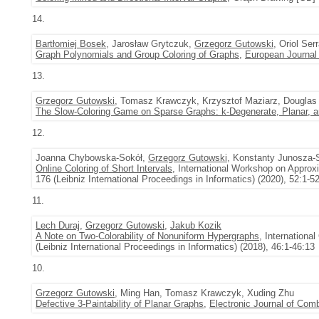
14.
Bartłomiej Bosek
, Jarosław Grytczuk,
Grzegorz Gutowski
, Oriol Ser
Graph Polynomials and Group Coloring of Graphs
,
European Journal
13.
Grzegorz Gutowski
, Tomasz Krawczyk, Krzysztof Maziarz, Douglas
The Slow-Coloring Game on Sparse Graphs: k-Degenerate, Planar, a
12.
Joanna Chybowska-Sokół,
Grzegorz Gutowski
, Konstanty Junosza-
Online Coloring of Short Intervals
, International Workshop on Approx
176 (Leibniz International Proceedings in Informatics) (2020), 52:1-5
11.
Lech Duraj
,
Grzegorz Gutowski
,
Jakub Kozik
A Note on Two-Colorability of Nonuniform Hypergraphs
, Internation
(Leibniz International Proceedings in Informatics) (2018), 46:1-46:13
10.
Grzegorz Gutowski
, Ming Han, Tomasz Krawczyk, Xuding Zhu
Defective 3-Paintability of Planar Graphs
,
Electronic Journal of Comb