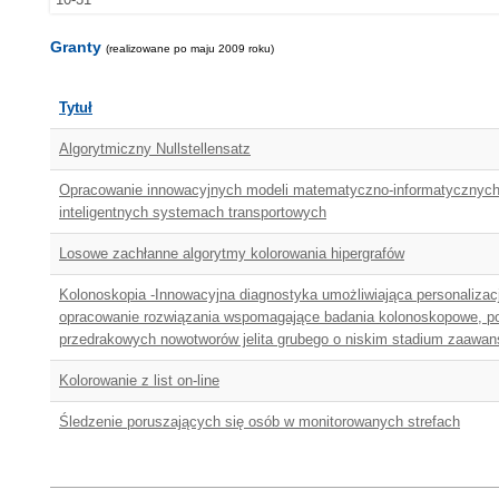
Granty
(realizowane po maju 2009 roku)
Tytuł
Algorytmiczny Nullstellensatz
Opracowanie innowacyjnych modeli matematyczno-informatycznyc
inteligentnych systemach transportowych
Losowe zachłanne algorytmy kolorowania hipergrafów
Kolonoskopia -Innowacyjna diagnostyka umożliwiająca personalizac
opracowanie rozwiązania wspomagające badania kolonoskopowe, 
przedrakowych nowotworów jelita grubego o niskim stadium zaawa
Kolorowanie z list on-line
Śledzenie poruszających się osób w monitorowanych strefach