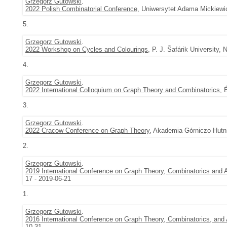
Grzegorz Gutowski
.
2022 Polish Combinatorial Conference
, Uniwersytet Adama Mickiewi
5.
Grzegorz Gutowski
.
2022 Workshop on Cycles and Colourings
, P. J. Šafárik University
4.
Grzegorz Gutowski
.
2022 International Colloquium on Graph Theory and Combinatorics
, 
3.
Grzegorz Gutowski
.
2022 Cracow Conference on Graph Theory
, Akademia Górniczo Hutni
2.
Grzegorz Gutowski
.
2019 International Conference on Graph Theory, Combinatorics and A
17 - 2019-06-21
1.
Grzegorz Gutowski
.
2016 International Conference on Graph Theory, Combinatorics, and 
10-31