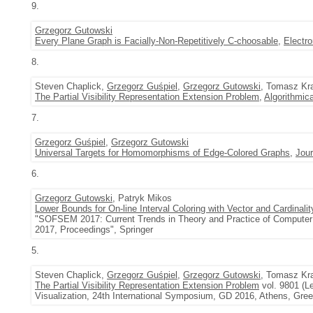
9.
Grzegorz Gutowski
Every Plane Graph is Facially-Non-Repetitively C-choosable
,
Electro
8.
Steven Chaplick,
Grzegorz Guśpiel
,
Grzegorz Gutowski
, Tomasz Kr
The Partial Visibility Representation Extension Problem
,
Algorithmic
7.
Grzegorz Guśpiel
,
Grzegorz Gutowski
Universal Targets for Homomorphisms of Edge-Colored Graphs
,
Jour
6.
Grzegorz Gutowski
, Patryk Mikos
Lower Bounds for On-line Interval Coloring with Vector and Cardinalit
"SOFSEM 2017: Current Trends in Theory and Practice of Computer Sc
2017, Proceedings", Springer
5.
Steven Chaplick,
Grzegorz Guśpiel
,
Grzegorz Gutowski
, Tomasz Kr
The Partial Visibility Representation Extension Problem
vol. 9801 (L
Visualization, 24th International Symposium, GD 2016, Athens, Gre