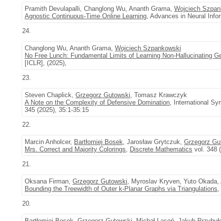
Pramith Devulapalli, Changlong Wu, Ananth Grama,
Wojciech Szpan
Agnostic Continuous-Time Online Learning
, Advances in Neural Inf
24.
Changlong Wu, Ananth Grama,
Wojciech Szpankowski
No Free Lunch: Fundamental Limits of Learning Non-Hallucinating G
[ICLR], (2025),
23.
Steven Chaplick,
Grzegorz Gutowski
, Tomasz Krawczyk
A Note on the Complexity of Defensive Domination
, International 
345 (2025), 35:1-35:15
22.
Marcin Anholcer,
Bartłomiej Bosek
, Jarosław Grytczuk,
Grzegorz Gu
Mrs. Correct and Majority Colorings
,
Discrete Mathematics
vol. 348 
21.
Oksana Firman,
Grzegorz Gutowski
, Myroslav Kryven, Yuto Okada, 
Bounding the Treewidth of Outer k-Planar Graphs via Triangulations
,
20.
Bartłomiej Bosek
,
Grzegorz Gutowski
,
Michał Lasoń
, Jakub Przybył