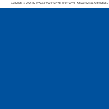
Copyright © 2026 by Wydział Matematyki i Informatyki - Uniwersystet Jagielloński