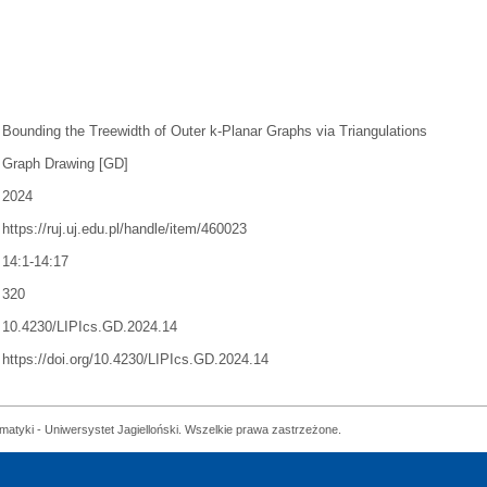
Bounding the Treewidth of Outer k-Planar Graphs via Triangulations
Graph Drawing [GD]
2024
https://ruj.uj.edu.pl/handle/item/460023
14:1-14:17
320
10.4230/LIPIcs.GD.2024.14
https://doi.org/10.4230/LIPIcs.GD.2024.14
matyki - Uniwersystet Jagielloński. Wszelkie prawa zastrzeżone.