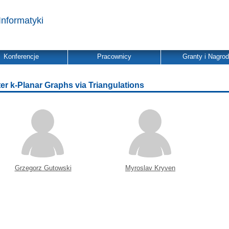
Informatyki
Konferencje
Pracownicy
Granty i Nagro
er k-Planar Graphs via Triangulations
Grzegorz Gutowski
Myroslav Kryven