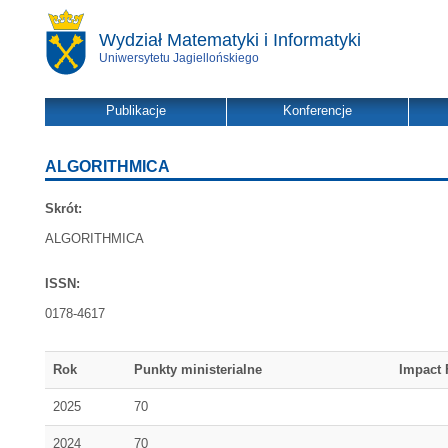
Wydział Matematyki i Informatyki
Uniwersytetu Jagiellońskiego
Publikacje
Konferencje
ALGORITHMICA
Skrót:
ALGORITHMICA
ISSN:
0178-4617
Rok
Punkty ministerialne
Impact 
2025
70
2024
70