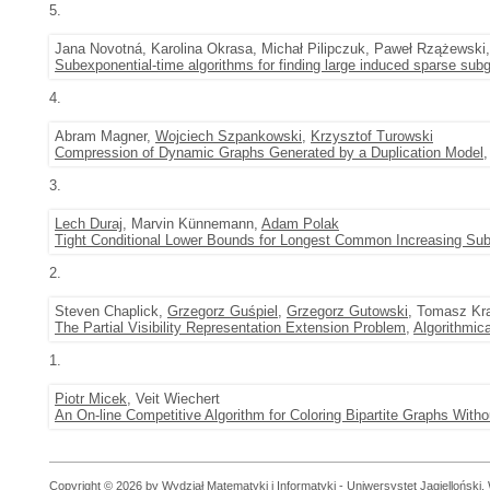
5.
Jana Novotná, Karolina Okrasa, Michał Pilipczuk, Paweł Rzążewski
Subexponential-time algorithms for finding large induced sparse sub
4.
Abram Magner,
Wojciech Szpankowski
,
Krzysztof Turowski
Compression of Dynamic Graphs Generated by a Duplication Model
3.
Lech Duraj
, Marvin Künnemann,
Adam Polak
Tight Conditional Lower Bounds for Longest Common Increasing S
2.
Steven Chaplick,
Grzegorz Guśpiel
,
Grzegorz Gutowski
, Tomasz Kr
The Partial Visibility Representation Extension Problem
,
Algorithmic
1.
Piotr Micek
, Veit Wiechert
An On-line Competitive Algorithm for Coloring Bipartite Graphs With
Copyright © 2026 by Wydział Matematyki i Informatyki - Uniwersystet Jagielloński