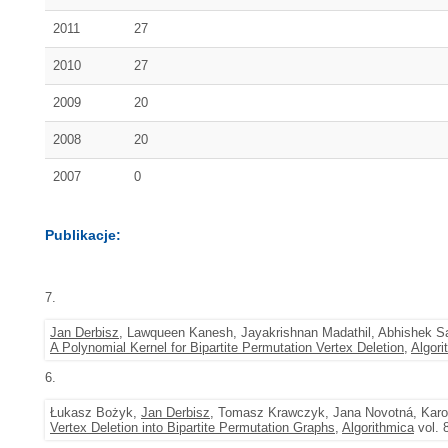
2011
27
2010
27
2009
20
2008
20
2007
0
Publikacje:
7.
Jan Derbisz
, Lawqueen Kanesh, Jayakrishnan Madathil, Abhishek S
A Polynomial Kernel for Bipartite Permutation Vertex Deletion
,
Algori
6.
Łukasz Bożyk,
Jan Derbisz
, Tomasz Krawczyk, Jana Novotná, Karo
Vertex Deletion into Bipartite Permutation Graphs
,
Algorithmica
vol. 