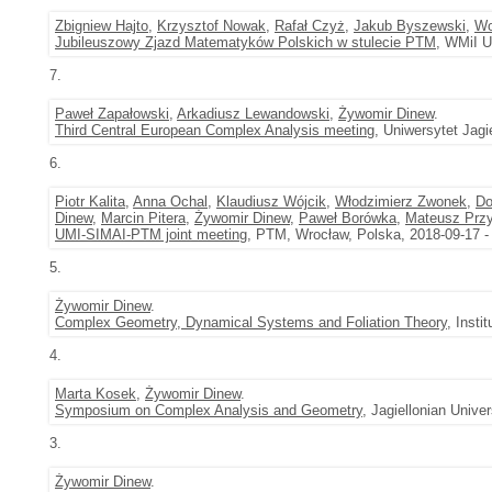
Zbigniew Hajto
,
Krzysztof Nowak
,
Rafał Czyż
,
Jakub Byszewski
,
Wo
Jubileuszowy Zjazd Matematyków Polskich w stulecie PTM
, WMiI U
7.
Paweł Zapałowski
,
Arkadiusz Lewandowski
,
Żywomir Dinew
.
Third Central European Complex Analysis meeting
, Uniwersytet Jagi
6.
Piotr Kalita
,
Anna Ochal
,
Klaudiusz Wójcik
,
Włodzimierz Zwonek
,
Do
Dinew
,
Marcin Pitera
,
Żywomir Dinew
,
Paweł Borówka
,
Mateusz Przy
UMI-SIMAI-PTM joint meeting
, PTM, Wrocław, Polska, 2018-09-17 -
5.
Żywomir Dinew
.
Complex Geometry, Dynamical Systems and Foliation Theory
, Insti
4.
Marta Kosek
,
Żywomir Dinew
.
Symposium on Complex Analysis and Geometry
, Jagiellonian Univ
3.
Żywomir Dinew
.