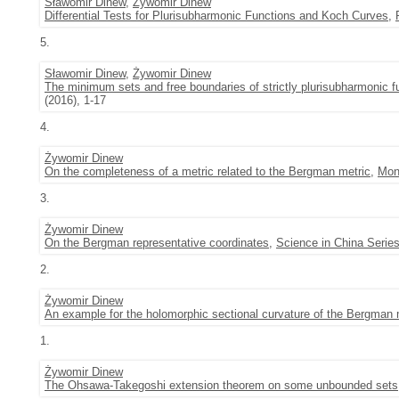
Sławomir Dinew
,
Żywomir Dinew
Differential Tests for Plurisubharmonic Functions and Koch Curves
,
5.
Sławomir Dinew
,
Żywomir Dinew
The minimum sets and free boundaries of strictly plurisubharmonic f
(2016), 1-17
4.
Żywomir Dinew
On the completeness of a metric related to the Bergman metric
,
Mon
3.
Żywomir Dinew
On the Bergman representative coordinates
,
Science in China Serie
2.
Żywomir Dinew
An example for the holomorphic sectional curvature of the Bergman 
1.
Żywomir Dinew
The Ohsawa-Takegoshi extension theorem on some unbounded sets