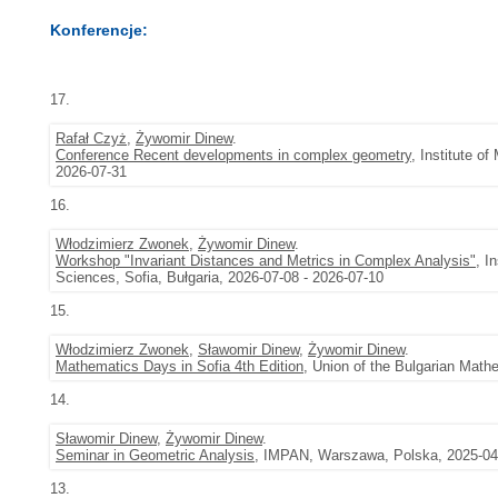
Konferencje:
17.
Rafał Czyż
,
Żywomir Dinew
.
Conference Recent developments in complex geometry
, Institute o
2026-07-31
16.
Włodzimierz Zwonek
,
Żywomir Dinew
.
Workshop "Invariant Distances and Metrics in Complex Analysis"
, I
Sciences, Sofia, Bułgaria, 2026-07-08 - 2026-07-10
15.
Włodzimierz Zwonek
,
Sławomir Dinew
,
Żywomir Dinew
.
Mathematics Days in Sofia 4th Edition
, Union of the Bulgarian Math
14.
Sławomir Dinew
,
Żywomir Dinew
.
Seminar in Geometric Analysis
, IMPAN, Warszawa, Polska, 2025-04
13.