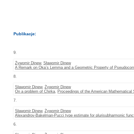
Publikacje:
9.
Żywomir Dinew
,
Sławomir Dinew
A Remark on Oka’s Lemma and a Geometric Property of Pseudoco
8.
Sławomir Dinew
,
Żywomir Dinew
On a problem of Chirka
,
Proceedings of the American Mathematical 
7.
Sławomir Dinew
,
Żywomir Dinew
Alexandrov-Bakelman-Pucci type estimate for plurisubharmonic func
6.