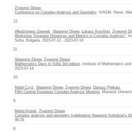
Żywomir Dinew
.
Conference on Complex Analysis and Geometry
, VIASM, Hanoi, Wie
12.
Włodzimierz Zwonek
,
Sławomir Dinew
,
Łukasz Kosiński
,
Żywomir Di
Workshop ''Invariant Distances and Metrics in Complex Analysis''
, I
Sofia, Bułgaria, 2023-07-12 - 2023-07-14
11.
Sławomir Dinew
,
Żywomir Dinew
.
Mathematics Days in Sofia 3rd edition
, Institute of Mathematics and
2023-07-14
10.
Rafał Czyż
,
Sławomir Dinew
,
Żywomir Dinew
,
Dariusz Piekarz
.
Fifth Central European Complex Analysis Meeting
, Masaryk Universi
9.
Marta Kosek
,
Żywomir Dinew
.
Complex analysis and geometry (celebrating Sławomir Kołodziej’s 60
06-24
8.