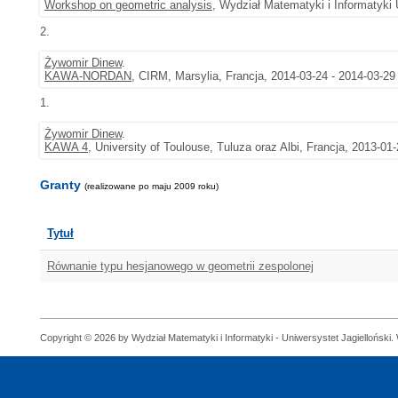
Workshop on geometric analysis
, Wydział Matematyki i Informatyki
2.
Żywomir Dinew
.
KAWA-NORDAN
, CIRM, Marsylia, Francja, 2014-03-24 - 2014-03-29
1.
Żywomir Dinew
.
KAWA 4
, University of Toulouse, Tuluza oraz Albi, Francja, 2013-01
Granty
(realizowane po maju 2009 roku)
Tytuł
Równanie typu hesjanowego w geometrii zespolonej
Copyright © 2026 by Wydział Matematyki i Informatyki - Uniwersystet Jagielloński