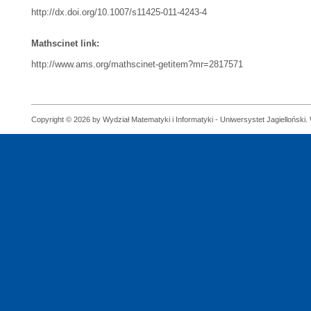
http://dx.doi.org/10.1007/s11425-011-4243-4
Mathscinet link:
http://www.ams.org/mathscinet-getitem?mr=2817571
Copyright © 2026 by Wydział Matematyki i Informatyki - Uniwersystet Jagielloński