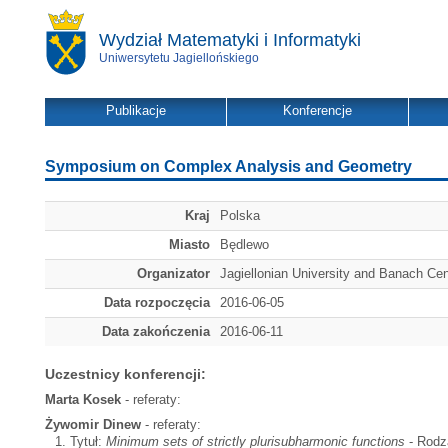
Wydział Matematyki i Informatyki
Uniwersytetu Jagiellońskiego
Publikacje
Konferencje
Symposium on Complex Analysis and Geometry
Kraj
Polska
Miasto
Będlewo
Organizator
Jagiellonian University and Banach Cen
Data rozpoczęcia
2016-06-05
Data zakończenia
2016-06-11
Uczestnicy konferencji:
Marta Kosek
- referaty:
Żywomir Dinew
- referaty:
Tytuł:
Minimum sets of strictly plurisubharmonic functions
- Rodza