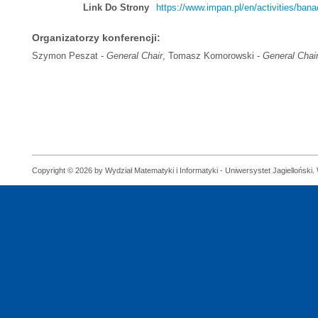
Link Do Strony
https://www.impan.pl/en/activities/ban
Organizatorzy konferencji:
Szymon Peszat -
General Chair
, Tomasz Komorowski -
General Chai
Copyright © 2026 by Wydział Matematyki i Informatyki - Uniwersystet Jagielloński