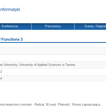
Informatyki
Konferencje
Pracownicy
Granty i Nagro
f Functions 3
ian University, University of Applied Sciences in Tarnow
22
24
imal projection constant
- Rodzaj: W sesji. Płatność: Strona zapraszająca.