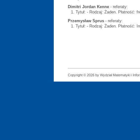
Dimitri Jordan Kenne
- referaty:
Tytuł:
- Rodzaj: Żaden. Płatność: fr
Przemysław Sprus
- referaty:
Tytuł:
- Rodzaj: Żaden. Płatność: I
Copyright © 2026 by Wydział Matematyki i Infor