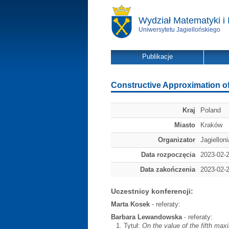
Wydział Matematyki i 
Uniwersytetu Jagiellońskiego
Publikacje
Constructive Approximation o
Kraj
Poland
Miasto
Kraków
Organizator
Jagiellon
Data rozpoczęcia
2023-02-
Data zakończenia
2023-02-
Uczestnicy konferencji:
Marta Kosek
- referaty:
Barbara Lewandowska
- referaty:
Tytuł:
On the value of the fifth max