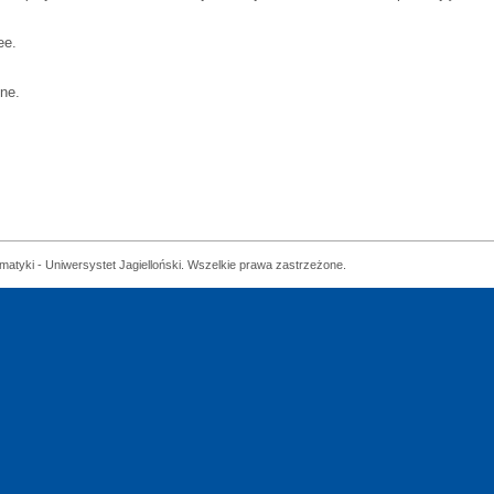
ee.
nne.
matyki - Uniwersystet Jagielloński. Wszelkie prawa zastrzeżone.