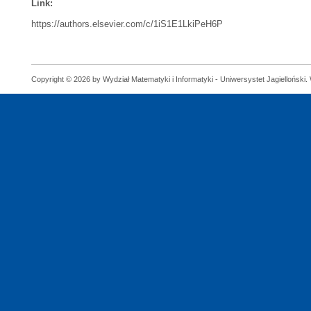
Link:
https://authors.elsevier.com/c/1iS1E1LkiPeH6P
Copyright © 2026 by Wydział Matematyki i Informatyki - Uniwersystet Jagielloński