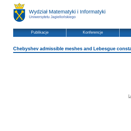
Wydział Matematyki i Informatyki
Uniwersytetu Jagiellońskiego
Publikacje
Konferencje
Chebyshev admissible meshes and Lebesgue constan
L