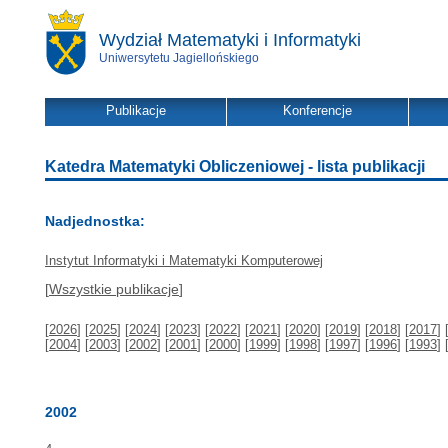
Wydział Matematyki i Informatyki
Uniwersytetu Jagiellońskiego
Publikacje
Konferencje
Katedra Matematyki Obliczeniowej - lista publikacji
Nadjednostka:
Instytut Informatyki i Matematyki Komputerowej
[
Wszystkie publikacje
]
[
2026
] [
2025
] [
2024
] [
2023
] [
2022
] [
2021
] [
2020
] [
2019
] [
2018
] [
2017
] 
[
2004
] [
2003
] [
2002
] [
2001
] [
2000
] [
1999
] [
1998
] [
1997
] [
1996
] [
1993
] 
2002