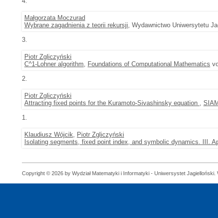
4.
Małgorzata Moczurad
Wybrane zagadnienia z teorii rekursji
, Wydawnictwo Uniwersytetu Jag
3.
Piotr Zgliczyński
C^1-Lohner algorithm
,
Foundations of Computational Mathematics
vo
2.
Piotr Zgliczyński
Attracting fixed points for the Kuramoto-Sivashinsky equation
,
SIAM
1.
Klaudiusz Wójcik
,
Piotr Zgliczyński
Isolating segments, fixed point index, and symbolic dynamics. III. A
Copyright © 2026 by Wydział Matematyki i Informatyki - Uniwersystet Jagielloński