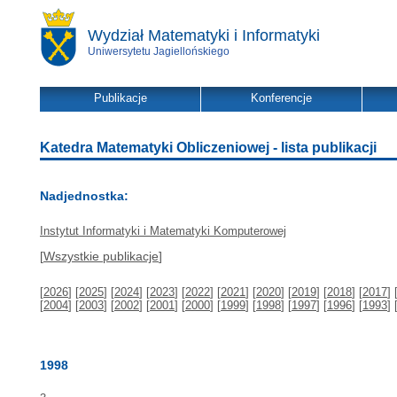
Wydział Matematyki i Informatyki
Uniwersytetu Jagiellońskiego
Publikacje
Konferencje
Katedra Matematyki Obliczeniowej - lista publikacji
Nadjednostka:
Instytut Informatyki i Matematyki Komputerowej
[
Wszystkie publikacje
]
[
2026
] [
2025
] [
2024
] [
2023
] [
2022
] [
2021
] [
2020
] [
2019
] [
2018
] [
2017
] 
[
2004
] [
2003
] [
2002
] [
2001
] [
2000
] [
1999
] [
1998
] [
1997
] [
1996
] [
1993
] 
1998