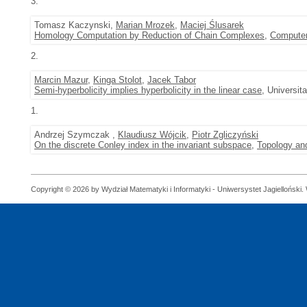
3.
Tomasz Kaczynski,
Marian Mrozek
,
Maciej Ślusarek
Homology Computation by Reduction of Chain Complexes
,
Computer
2.
Marcin Mazur
,
Kinga Stolot
,
Jacek Tabor
Semi-hyperbolicity implies hyperbolicity in the linear case
, Universit
1.
Andrzej Szymczak ,
Klaudiusz Wójcik
,
Piotr Zgliczyński
On the discrete Conley index in the invariant subspace
,
Topology and
Copyright © 2026 by Wydział Matematyki i Informatyki - Uniwersystet Jagielloński