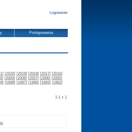
Logowanie
dy
Postępowania
21
] [
2020
] [
2019
] [
2018
] [
2017
] [
2016
]
0
] [
2009
] [
2008
] [
2007
] [
2006
] [
2005
]
99
] [
1998
] [
1997
] [
1996
] [
1993
] [
1992
]
1-1 z 1.
9)