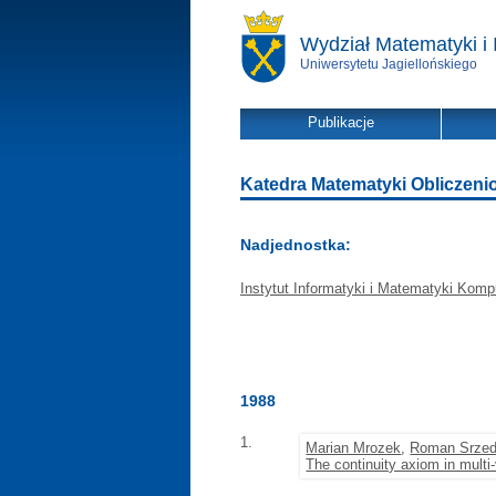
Wydział Matematyki i 
Uniwersytetu Jagiellońskiego
Publikacje
Katedra Matematyki Obliczeniowe
Nadjednostka:
Instytut Informatyki i Matematyki Komp
1988
1.
Marian Mrozek
,
Roman Srzed
The continuity axiom in mult