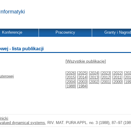
Informatyki
Konferencje
Pracownicy
Granty i Nagro
j - lista publikacji
[
Wszystkie publikacje
]
[
2026
] [
2025
] [
2024
] [
2023
] [
2022
] [
20
uterowej
[
2015
] [
2014
] [
2013
] [
2012
] [
2011
] [
201
[
2004
] [
2003
] [
2002
] [
2001
] [
2000
] [
19
[
1988
] [
1984
]
nicki
i-valued dynamical systems
, RIV. MAT. PURA APPL. no. 3 (1988), 87--97 (198