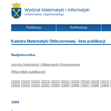
Wydział Matematyki i Informatyki
Uniwersytetu Jagiellońskiego
Publikacje
Konferencje
Katedra Matematyki Obliczeniowej - lista publikacji
Nadjednostka:
Instytut Informatyki i Matematyki Komputerowej
[
Wszystkie publikacje
]
[
2026
] [
2025
] [
2024
] [
2023
] [
2022
] [
2021
] [
2020
] [
2019
] [
2018
] [
2017
] 
[
2004
] [
2003
] [
2002
] [
2001
] [
2000
] [
1999
] [
1998
] [
1997
] [
1996
] [
1993
] 
1984