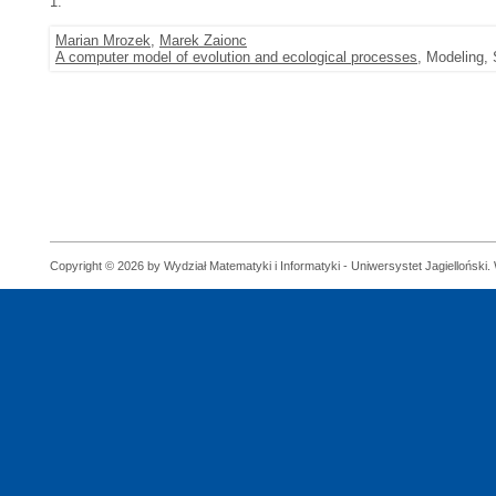
1.
Marian Mrozek
,
Marek Zaionc
A computer model of evolution and ecological processes
, Modeling, 
Copyright © 2026 by Wydział Matematyki i Informatyki - Uniwersystet Jagielloński