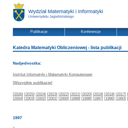
Wydział Matematyki i Informatyki
Uniwersytetu Jagiellońskiego
Publikacje
Konferencje
Katedra Matematyki Obliczeniowej - lista publikacji
Nadjednostka:
Instytut Informatyki i Matematyki Komputerowej
[
Wszystkie publikacje
]
[
2026
] [
2025
] [
2024
] [
2023
] [
2022
] [
2021
] [
2020
] [
2019
] [
2018
] [
2017
] 
[
2004
] [
2003
] [
2002
] [
2001
] [
2000
] [
1999
] [
1998
] [
1997
] [
1996
] [
1993
] 
1997