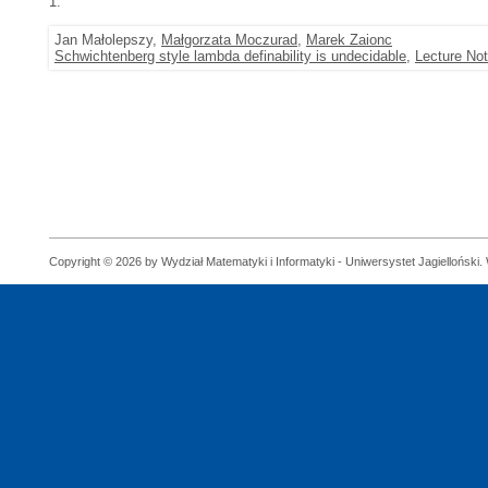
1.
Jan Małolepszy,
Małgorzata Moczurad
,
Marek Zaionc
Schwichtenberg style lambda definability is undecidable
,
Lecture No
Copyright © 2026 by Wydział Matematyki i Informatyki - Uniwersystet Jagielloński