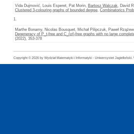
Vida Dujmović, Louis Esperet, Pat Morin,
Bartosz Walczak
, David 
Clustered 3-colouring graphs of bounded degree
,
Combinatorics Prob
1.
Marthe Bonamy, Nicolas Bousquet, Michał Pilipczuk, Paweł Rząże
Degeneracy of P_t-free and C_(≥t)-free graphs with no large complete
(2022), 353-378
Copyright © 2026 by Wydział Matematyki i Informatyki - Uniwersystet Jagielloński