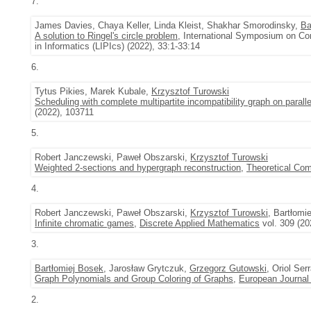
7.
James Davies, Chaya Keller, Linda Kleist, Shakhar Smorodinsky,
Ba
A solution to Ringel's circle problem
, International Symposium on Co
in Informatics (LIPIcs) (2022), 33:1-33:14
6.
Tytus Pikies, Marek Kubale,
Krzysztof Turowski
Scheduling with complete multipartite incompatibility graph on paral
(2022), 103711
5.
Robert Janczewski, Paweł Obszarski,
Krzysztof Turowski
Weighted 2-sections and hypergraph reconstruction
,
Theoretical Co
4.
Robert Janczewski, Paweł Obszarski,
Krzysztof Turowski
, Bartłomi
Infinite chromatic games
,
Discrete Applied Mathematics
vol. 309 (20
3.
Bartłomiej Bosek
, Jarosław Grytczuk,
Grzegorz Gutowski
, Oriol Ser
Graph Polynomials and Group Coloring of Graphs
,
European Journal
2.