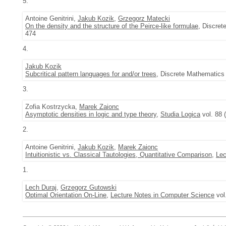
5.
Antoine Genitrini,
Jakub Kozik
,
Grzegorz Matecki
On the density and the structure of the Peirce-like formulae
, Discret
474
4.
Jakub Kozik
Subcritical pattern languages for and/or trees
, Discrete Mathematics
3.
Zofia Kostrzycka,
Marek Zaionc
Asymptotic densities in logic and type theory
,
Studia Logica
vol. 88 
2.
Antoine Genitrini,
Jakub Kozik
,
Marek Zaionc
Intuitionistic vs. Classical Tautologies, Quantitative Comparison
,
Lec
1.
Lech Duraj
,
Grzegorz Gutowski
Optimal Orientation On-Line
,
Lecture Notes in Computer Science
vol