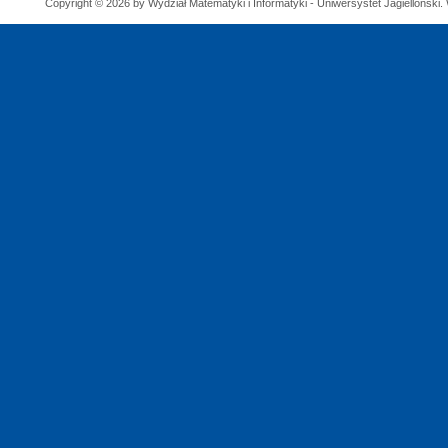
Copyright © 2026 by Wydział Matematyki i Informatyki - Uniwersystet Jagielloński