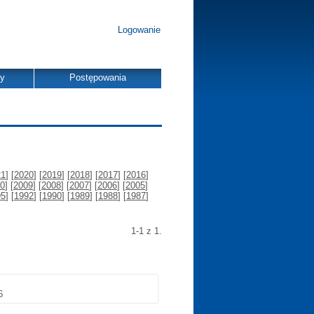
Logowanie
dy
Postępowania
21
] [
2020
] [
2019
] [
2018
] [
2017
] [
2016
]
0
] [
2009
] [
2008
] [
2007
] [
2006
] [
2005
]
95
] [
1992
] [
1990
] [
1989
] [
1988
] [
1987
]
1-1 z 1.
6