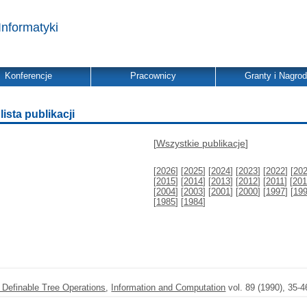
Informatyki
Konferencje
Pracownicy
Granty i Nagro
ista publikacji
[
Wszystkie publikacje
]
[
2026
] [
2025
] [
2024
] [
2023
] [
2022
] [
20
[
2015
] [
2014
] [
2013
] [
2012
] [
2011
] [
201
[
2004
] [
2003
] [
2001
] [
2000
] [
1997
] [
19
[
1985
] [
1984
]
 Definable Tree Operations
,
Information and Computation
vol. 89 (1990), 35-4