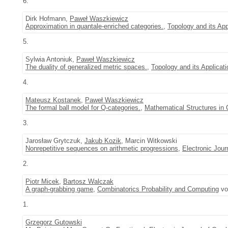
6.
Dirk Hofmann,
Paweł Waszkiewicz
Approximation in quantale-enriched categories.
,
Topology and its App
5.
Sylwia Antoniuk,
Paweł Waszkiewicz
The duality of generalized metric spaces.
,
Topology and its Applicat
4.
Mateusz Kostanek
,
Paweł Waszkiewicz
The formal ball model for Q-categories.
,
Mathematical Structures in
3.
Jarosław Grytczuk,
Jakub Kozik
, Marcin Witkowski
Nonrepetitive sequences on arithmetic progressions
,
Electronic Jour
2.
Piotr Micek
,
Bartosz Walczak
A graph-grabbing game
,
Combinatorics Probability and Computing
vol
1.
Grzegorz Gutowski