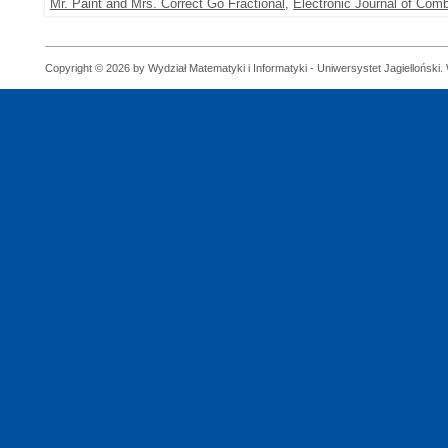
Mr. Paint and Mrs. Correct Go Fractional
,
Electronic Journal of Comb
Copyright © 2026 by Wydział Matematyki i Informatyki - Uniwersystet Jagielloński