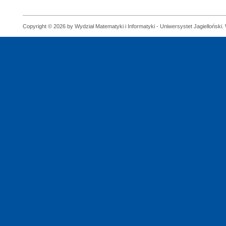
Copyright © 2026 by Wydział Matematyki i Informatyki - Uniwersystet Jagielloński