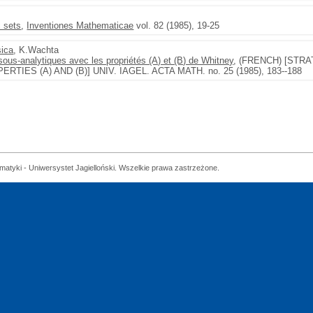
c sets
,
Inventiones Mathematicae
vol. 82 (1985), 19-25
sica
, K.Wachta
sous-analytiques avec les propriétés (A) et (B) de Whitney
, (FRENCH) [STR
IES (A) AND (B)] UNIV. IAGEL. ACTA MATH. no. 25 (1985), 183--188
matyki - Uniwersystet Jagielloński. Wszelkie prawa zastrzeżone.