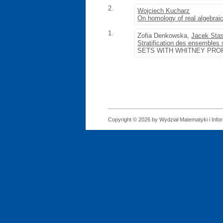
2.
Wojciech Kucharz
On homology of real algebrai
1.
Zofia Denkowska,
Jacek Sta
Stratification des ensembles 
SETS WITH WHITNEY PROPERT
Copyright © 2026 by Wydział Matematyki i Infor