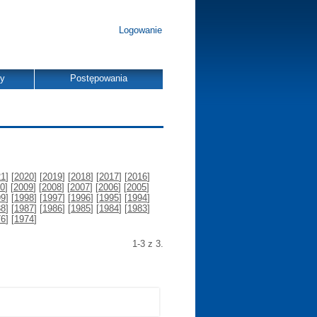
Logowanie
dy
Postępowania
21
] [
2020
] [
2019
] [
2018
] [
2017
] [
2016
]
0
] [
2009
] [
2008
] [
2007
] [
2006
] [
2005
]
99
] [
1998
] [
1997
] [
1996
] [
1995
] [
1994
]
88
] [
1987
] [
1986
] [
1985
] [
1984
] [
1983
]
76
] [
1974
]
1-3 z 3.