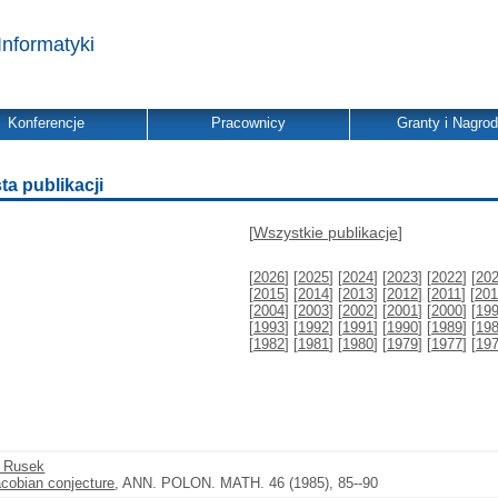
Informatyki
Konferencje
Pracownicy
Granty i Nagro
ta publikacji
[
Wszystkie publikacje
]
[
2026
] [
2025
] [
2024
] [
2023
] [
2022
] [
20
[
2015
] [
2014
] [
2013
] [
2012
] [
2011
] [
201
[
2004
] [
2003
] [
2002
] [
2001
] [
2000
] [
19
[
1993
] [
1992
] [
1991
] [
1990
] [
1989
] [
19
[
1982
] [
1981
] [
1980
] [
1979
] [
1977
] [
19
l Rusek
acobian conjecture
, ANN. POLON. MATH. 46 (1985), 85--90