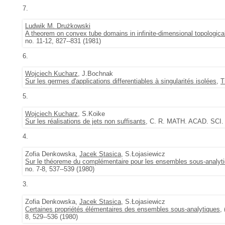
7.
Ludwik M. Drużkowski
A theorem on convex tube domains in infinite-dimensional topologica
no. 11-12, 827--831 (1981)
6.
Wojciech Kucharz
, J.Bochnak
Sur les germes d'applications differentiables à singularités isolées
,
T
5.
Wojciech Kucharz
, S.Koike
Sur les réalisations de jets non suffisants
, C. R. MATH. ACAD. SCI.
4.
Zofia Denkowska,
Jacek Stasica
, S.Łojasiewicz
Sur le théoreme du complémentaire pour les ensembles sous-analyt
no. 7-8, 537--539 (1980)
3.
Zofia Denkowska,
Jacek Stasica
, S.Łojasiewicz
Certaines propriétés élémentaires des ensembles sous-analytiques
,
8, 529--536 (1980)