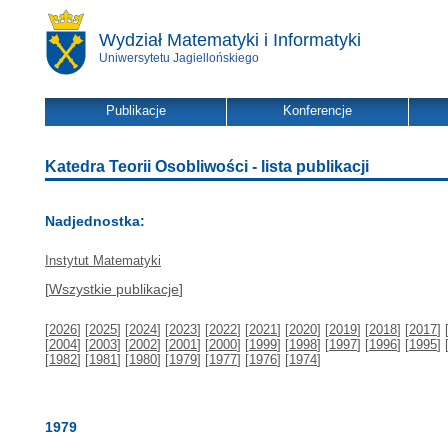
Wydział Matematyki i Informatyki
Uniwersytetu Jagiellońskiego
Publikacje
Konferencje
Katedra Teorii Osobliwości - lista publikacji
Nadjednostka:
Instytut Matematyki
[
Wszystkie publikacje
]
[
2026
] [
2025
] [
2024
] [
2023
] [
2022
] [
2021
] [
2020
] [
2019
] [
2018
] [
2017
] 
[
2004
] [
2003
] [
2002
] [
2001
] [
2000
] [
1999
] [
1998
] [
1997
] [
1996
] [
1995
] 
[
1982
] [
1981
] [
1980
] [
1979
] [
1977
] [
1976
] [
1974
]
1979