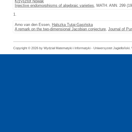
Krzysztof Nowak
Injective endomorphisms of algebraic varieties
, MATH. ANN. 299 (199
1.
Arno van den Essen,
Halszka Tutaj-Gasińska
A remark on the two-dimensional Jacobian conjecture
,
Journal of Pu
Copyright © 2026 by Wydział Matematyki i Informatyki - Uniwersystet Jagielloński