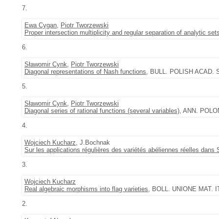
7.
Ewa Cygan
,
Piotr Tworzewski
Proper intersection multiplicity and regular separation of analytic set
6.
Sławomir Cynk
,
Piotr Tworzewski
Diagonal representations of Nash functions
, BULL. POLISH ACAD. SC
5.
Sławomir Cynk
,
Piotr Tworzewski
Diagonal series of rational functions (several variables)
, ANN. POLON.
4.
Wojciech Kucharz
, J.Bochnak
Sur les applications régulières des variétés abéliennes réelles dans 
3.
Wojciech Kucharz
Real algebraic morphisms into flag varieties
, BOLL. UNIONE MAT. IT
2.