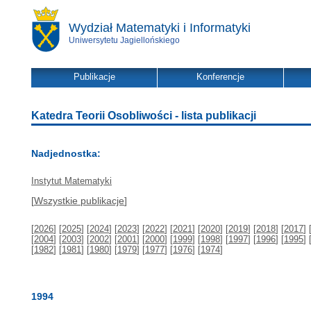
Wydział Matematyki i Informatyki
Uniwersytetu Jagiellońskiego
Publikacje
Konferencje
Katedra Teorii Osobliwości - lista publikacji
Nadjednostka:
Instytut Matematyki
[
Wszystkie publikacje
]
[
2026
] [
2025
] [
2024
] [
2023
] [
2022
] [
2021
] [
2020
] [
2019
] [
2018
] [
2017
] 
[
2004
] [
2003
] [
2002
] [
2001
] [
2000
] [
1999
] [
1998
] [
1997
] [
1996
] [
1995
] 
[
1982
] [
1981
] [
1980
] [
1979
] [
1977
] [
1976
] [
1974
]
1994