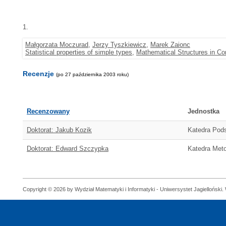
1.
Małgorzata Moczurad
,
Jerzy Tyszkiewicz
,
Marek Zaionc
Statistical properties of simple types
,
Mathematical Structures in C
Recenzje
(po 27 października 2003 roku)
Recenzowany
Jednostka
Doktorat: Jakub Kozik
Katedra Pods
Doktorat: Edward Szczypka
Katedra Met
Copyright © 2026 by Wydział Matematyki i Informatyki - Uniwersystet Jagielloński