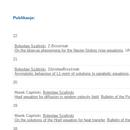
Publikacje:
22.
Bolesław Szafirski
, Z.Brzeźniak
On the blow-up phenomena for the Navier-Stokes type equations
, U
21.
Bolesław Szafirski
, ZdzisławBrzeźniak
Asymptotic behaviour of L1 norm of solutions to parabolic equations
20.
Marek Capiński,
Bolesław Szafirski
Hopf equation for diffusion in random velocity field
,
Bulletin of the 
19.
Marek Capiński,
Bolesław Szafirski
On the solutions of the Hopf equation for heat transfer
,
Bulletin of t
18.