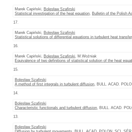
Marek Capiński,
Bolesław Szafirski
Statistical investigation of the heat equation
,
Bulletin of the Polish
17.
Marek Capiński,
Bolesław Szafirski
Statistical solutions of differential equations in turbulent heat transfer
16.
Marek Capiński,
Bolesław Szafirski
, M.Woźniak
Equivalence of two definitions of statistical solution of the heat equa
15.
Bolesław Szafirski
A method of first integrals in turbulent diffusion
, BULL. ACAD. POLON
14.
Bolesław Szafirski
Characteristic functionals and turbulent diffusion
, BULL. ACAD. POL
13.
Bolesław Szafirski
Diffusion by turbulent movements
, BULL. ACAD. POLON. SCI. SÉR.