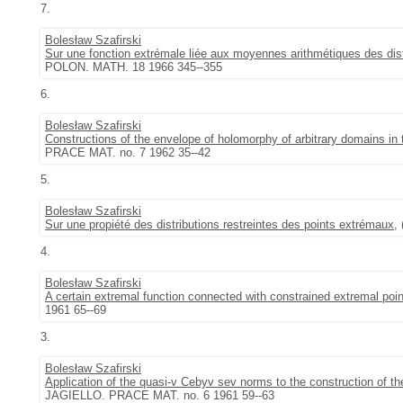
7.
Bolesław Szafirski
Sur une fonction extrémale liée aux moyennes arithmétiques des di
POLON. MATH. 18 1966 345--355
6.
Bolesław Szafirski
Constructions of the envelope of holomorphy of arbitrary domains in
PRACE MAT. no. 7 1962 35--42
5.
Bolesław Szafirski
Sur une propiété des distributions restreintes des points extrémaux
,
4.
Bolesław Szafirski
A certain extremal function connected with constrained extremal poi
1961 65--69
3.
Bolesław Szafirski
Application of the quasi-v Cebyv sev norms to the construction of th
JAGIELLO. PRACE MAT. no. 6 1961 59--63