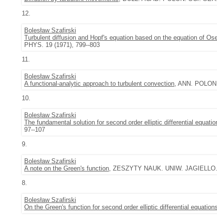
12.
Bolesław Szafirski
Turbulent diffusion and Hopf's equation based on the equation of Os
PHYS. 19 (1971), 799--803
11.
Bolesław Szafirski
A functional-analytic approach to turbulent convection
, ANN. POLON.
10.
Bolesław Szafirski
The fundamental solution for second order elliptic differential equatio
97--107
9.
Bolesław Szafirski
A note on the Green's function
, ZESZYTY NAUK. UNIW. JAGIELLO. 
8.
Bolesław Szafirski
On the Green's function for second order elliptic differential equation