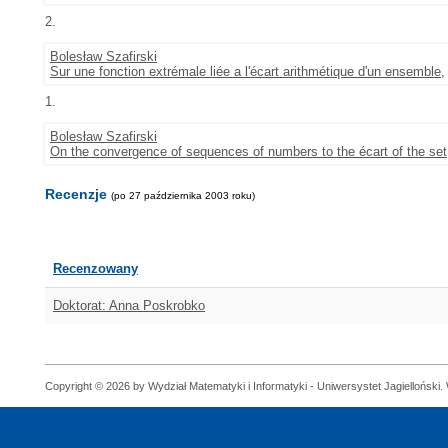
2.
Bolesław Szafirski
Sur une fonction extrémale liée a l'écart arithmétique d'un ensemble
,
1.
Bolesław Szafirski
On the convergence of sequences of numbers to the écart of the set
Recenzje
(po 27 października 2003 roku)
Recenzowany
Doktorat: Anna Poskrobko
Copyright © 2026 by Wydział Matematyki i Informatyki - Uniwersystet Jagielloński