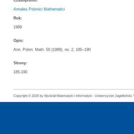
Czasopismo:
Annales Polonici Mathematici
Rok:
1989
Opis:
Ann. Polon. Math. 50 (1989), no. 2, 185--190
Strony:
185-190
Copyright © 2026 by Wydział Matematyki i Informatyki - Uniwersystet Jagielloński