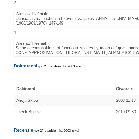
2.
Wiesław Pleśniak
Quasianalytic functions of several variables
, ANNALES UNIV. MARI
(1968/1969/1970), 147-149.
1.
Wiesław Pleśniak
Some decompositions of functional spaces by means of quasi-analyti
CONF. APPROXIMATION THEORY, INST. MATH., ADAM MICKIEWICZ U
Doktoranci
(po 27 października 2003 roku)
Doktorant
Otwarcie
Alicja Skiba
2003-11-13
Jacek Bulzak
2010-09-30
Recenzje
(po 27 października 2003 roku)