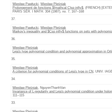
Wiesław Pawłucki
,
Wiesław Pleśniak
Prolongement de fonctions ${mathcal C}sp infty$
, (FRENCH) [EXTE
PARIS SÉR. I MATH. 304 (1987), no. 7, 167--168
37.
Wiesław Pawłucki
,
Wiesław Pleśniak
Markov's inequality and $Csp infty$ functions on sets with polynomi
36.
Wiesław Pleśniak
Leja's type polynomial condition and polynomial approximation in Or
35.
Wiesław Pleśniak
A criterion for polynomial conditions of Leja's type in CN
, UNIV. IAG
34.
Wiesław Pleśniak
, NguyenThanhVan
Invariance of L-regularity and Leja's polynomial condition under hol
111--115
33.
Wiesław Pleśniak