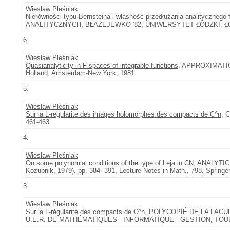
Wiesław Pleśniak
Nierówności typu Bernsteina i własność przedłużania analitycznego 
ANALITYCZNYCH, BŁAŻEJEWKO '82, UNIWERSYTET ŁÓDZKI, ŁÓD
6.
Wiesław Pleśniak
Quasianalyticity in F-spaces of integrable functions
, APPROXIMATIO
Holland, Amsterdam-New York, 1981
5.
Wiesław Pleśniak
Sur la L-regularite des images holomorphes des compacts de C^n
, 
461-463
4.
Wiesław Pleśniak
On some polynomial conditions of the type of Leja in CN
, ANALYTIC
Kozubnik, 1979), pp. 384--391, Lecture Notes in Math., 798, Springer
3.
Wiesław Pleśniak
Sur la L-régularité des compacts de C^n
, POLYCOPIÉ DE LA FACU
U.E.R. DE MATHÉMATIQUES - INFORMATIQUE - GESTION, TOUL