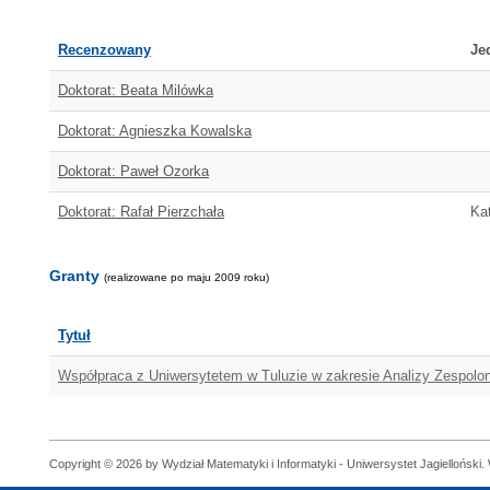
Recenzowany
Je
Doktorat: Beata Milówka
Doktorat: Agnieszka Kowalska
Doktorat: Paweł Ozorka
Doktorat: Rafał Pierzchała
Kat
Granty
(realizowane po maju 2009 roku)
Tytuł
Współpraca z Uniwersytetem w Tuluzie w zakresie Analizy Zespolon
Copyright © 2026 by Wydział Matematyki i Informatyki - Uniwersystet Jagielloński