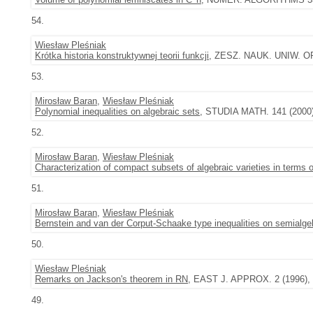
54.
Wiesław Pleśniak
Krótka historia konstruktywnej teorii funkcji
, ZESZ. NAUK. UNIW. OP
53.
Mirosław Baran
,
Wiesław Pleśniak
Polynomial inequalities on algebraic sets
, STUDIA MATH. 141 (2000),
52.
Mirosław Baran
,
Wiesław Pleśniak
Characterization of compact subsets of algebraic varieties in terms o
51.
Mirosław Baran
,
Wiesław Pleśniak
Bernstein and van der Corput-Schaake type inequalities on semialge
50.
Wiesław Pleśniak
Remarks on Jackson's theorem in RN
, EAST J. APPROX. 2 (1996), 
49.