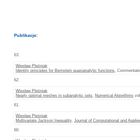
Publikacje:
63.
Wiesław Pleśniak
Identity principles for Bernstein quasianalytic functions
, Commentatio
62.
Wiesław Pleśniak
Nearly optimal meshes in subanalytic sets
,
Numerical Algorithms
vol
61.
Wiesław Pleśniak
Multivariate Jackson Inequality
,
Journal of Computational and Appli
60.