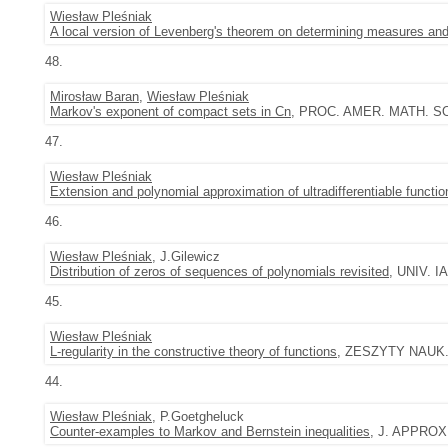
Wiesław Pleśniak
A local version of Levenberg's theorem on determining measures and 
48.
Mirosław Baran
,
Wiesław Pleśniak
Markov's exponent of compact sets in Cn
, PROC. AMER. MATH. SOC.
47.
Wiesław Pleśniak
Extension and polynomial approximation of ultradifferentiable functi
46.
Wiesław Pleśniak
, J.Gilewicz
Distribution of zeros of sequences of polynomials revisited
, UNIV. I
45.
Wiesław Pleśniak
L-regularity in the constructive theory of functions
, ZESZYTY NAUK. 
44.
Wiesław Pleśniak
, P.Goetgheluck
Counter-examples to Markov and Bernstein inequalities
, J. APPROX.