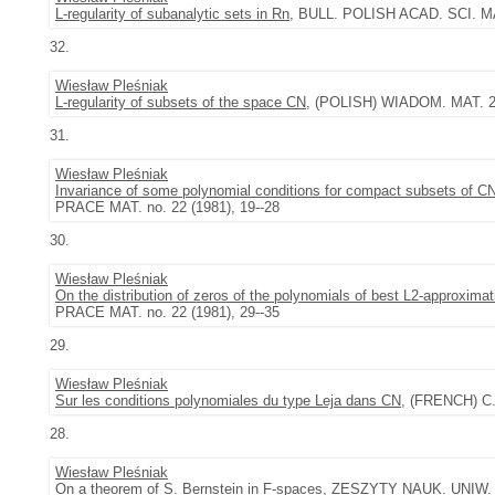
L-regularity of subanalytic sets in Rn
, BULL. POLISH ACAD. SCI. MAT
32.
Wiesław Pleśniak
L-regularity of subsets of the space CN
, (POLISH) WIADOM. MAT. 25 
31.
Wiesław Pleśniak
Invariance of some polynomial conditions for compact subsets of 
PRACE MAT. no. 22 (1981), 19--28
30.
Wiesław Pleśniak
On the distribution of zeros of the polynomials of best L2-approxima
PRACE MAT. no. 22 (1981), 29--35
29.
Wiesław Pleśniak
Sur les conditions polynomiales du type Leja dans CN
, (FRENCH) C.
28.
Wiesław Pleśniak
On a theorem of S. Bernstein in F-spaces
, ZESZYTY NAUK. UNIW. J