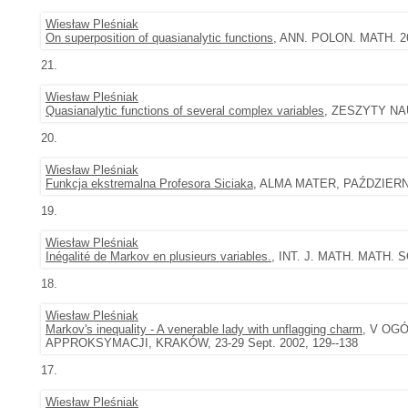
Wiesław Pleśniak
On superposition of quasianalytic functions
, ANN. POLON. MATH. 26 
21.
Wiesław Pleśniak
Quasianalytic functions of several complex variables
, ZESZYTY NAU
20.
Wiesław Pleśniak
Funkcja ekstremalna Profesora Siciaka
, ALMA MATER, PAŹDZIERNIK 
19.
Wiesław Pleśniak
Inégalité de Markov en plusieurs variables.
, INT. J. MATH. MATH. SC
18.
Wiesław Pleśniak
Markov's inequality - A venerable lady with unflagging charm
, V OG
APPROKSYMACJI, KRAKÓW, 23-29 Sept. 2002, 129--138
17.
Wiesław Pleśniak