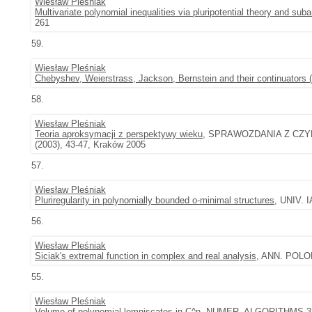
Wiesław Pleśniak
Multivariate polynomial inequalities via pluripotential theory and su
261
59.
Wiesław Pleśniak
Chebyshev, Weierstrass, Jackson, Bernstein and their continuators (
58.
Wiesław Pleśniak
Teoria aproksymacji z perspektywy wieku
, SPRAWOZDANIA Z CZY
(2003), 43-47, Kraków 2005
57.
Wiesław Pleśniak
Pluriregularity in polynomially bounded o-minimal structures
, UNIV. 
56.
Wiesław Pleśniak
Siciak's extremal function in complex and real analysis
, ANN. POLON
55.
Wiesław Pleśniak
Volume of polynomial lemniscates in C^n
, NUMER. ALGORITHMS 33 