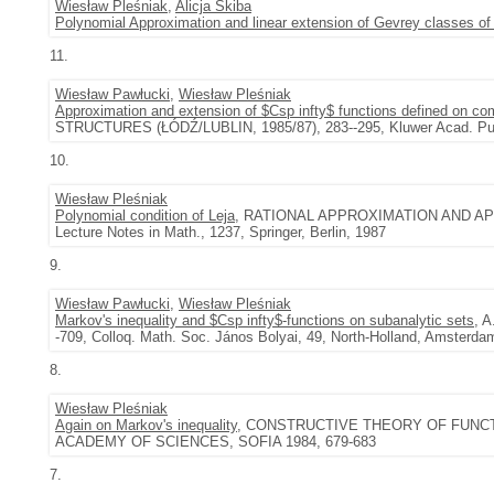
Wiesław Pleśniak
,
Alicja Skiba
Polynomial Approximation and linear extension of Gevrey classes of
11.
Wiesław Pawłucki
,
Wiesław Pleśniak
Approximation and extension of $Csp infty$ functions defined on c
STRUCTURES (ŁÓDŹ/LUBLIN, 1985/87), 283--295, Kluwer Acad. Pub
10.
Wiesław Pleśniak
Polynomial condition of Leja
, RATIONAL APPROXIMATION AND APP
Lecture Notes in Math., 1237, Springer, Berlin, 1987
9.
Wiesław Pawłucki
,
Wiesław Pleśniak
Markov's inequality and $Csp infty$-functions on subanalytic sets
, 
-709, Colloq. Math. Soc. János Bolyai, 49, North-Holland, Amsterda
8.
Wiesław Pleśniak
Again on Markov's inequality
, CONSTRUCTIVE THEORY OF FUNCT
ACADEMY OF SCIENCES, SOFIA 1984, 679-683
7.