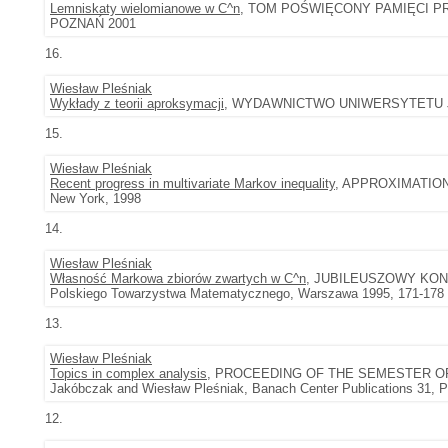
Lemniskaty wielomianowe w C^n
, TOM POŚWIĘCONY PAMIĘCI 
POZNAŃ 2001
16.
Wiesław Pleśniak
Wykłady z teorii aproksymacji
, WYDAWNICTWO UNIWERSYTETU J
15.
Wiesław Pleśniak
Recent progress in multivariate Markov inequality
, APPROXIMATION T
New York, 1998
14.
Wiesław Pleśniak
Własność Markowa zbiorów zwartych w C^n
, JUBILEUSZOWY KON
Polskiego Towarzystwa Matematycznego, Warszawa 1995, 171-178
13.
Wiesław Pleśniak
Topics in complex analysis
, PROCEEDING OF THE SEMESTER OF 
Jakóbczak and Wiesław Pleśniak, Banach Center Publications 31, P
12.