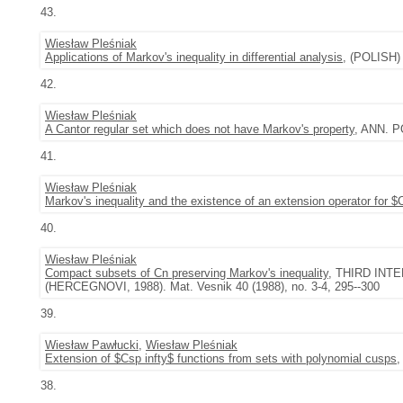
43.
Wiesław Pleśniak
Applications of Markov's inequality in differential analysis
, (POLISH)
42.
Wiesław Pleśniak
A Cantor regular set which does not have Markov's property
, ANN. P
41.
Wiesław Pleśniak
Markov's inequality and the existence of an extension operator for $
40.
Wiesław Pleśniak
Compact subsets of Cn preserving Markov's inequality
, THIRD IN
(HERCEGNOVI, 1988). Mat. Vesnik 40 (1988), no. 3-4, 295--300
39.
Wiesław Pawłucki
,
Wiesław Pleśniak
Extension of $Csp infty$ functions from sets with polynomial cusps
,
38.