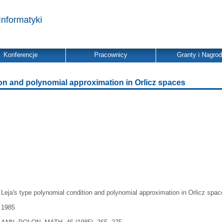
Informatyki
Konferencje
Pracownicy
Granty i Nagro
ion and polynomial approximation in Orlicz spaces
Leja's type polynomial condition and polynomial approximation in Orlicz spa
1985