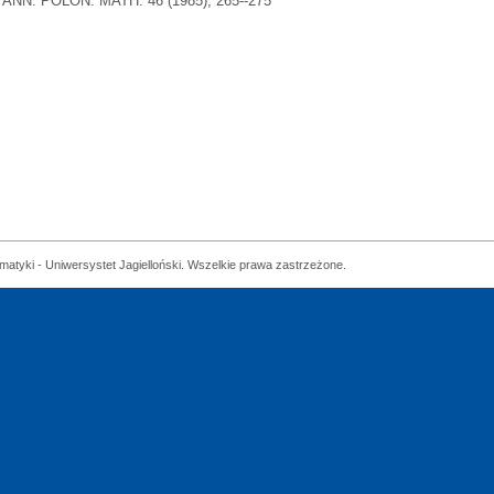
ANN. POLON. MATH. 46 (1985), 265--275
matyki - Uniwersystet Jagielloński. Wszelkie prawa zastrzeżone.