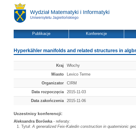
Wydział Matematyki i Informatyki
Uniwersytetu Jagiellońskiego
Publikacje
Konferencje
Hyperkähler manifolds and related structures in algbr
Kraj
Włochy
Miasto
Levico Terme
Organizator
CIRM
Data rozpoczęcia
2015-11-03
Data zakończenia
2015-11-06
Uczestnicy konferencji:
Aleksandra Borówka
- referaty:
Tytuł:
A generalized Feix-Kaledin construction in quaternionic ge