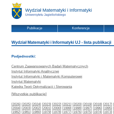
Wydział Matematyki i Informatyki
Uniwersytetu Jagiellońskiego
Publikacje
Konferencje
Wydział Matematyki i Informatyki UJ - lista publikacji
Podjednostki:
Centrum Zaawansowanych Badań Matematycznych
Instytut Informatyki Analitycznej
Instytut Informatyki i Matematyki Komputerowej
Instytut Matematyki
Katedra Teorii Optymalizacji i Sterowania
[
Wszystkie publikacje
]
[
2026
] [
2025
] [
2024
] [
2023
] [
2022
] [
2021
] [
2020
] [
2019
] [
2018
] [
2017
] 
[
2004
] [
2003
] [
2002
] [
2001
] [
2000
] [
1999
] [
1998
] [
1997
] [
1996
] [
1995
] 
[
1982
] [
1981
] [
1980
] [
1979
] [
1978
] [
1977
] [
1976
] [
1975
] [
1974
] [
1973
] 