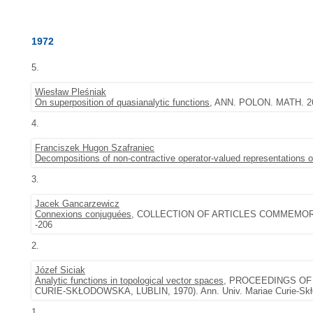
1972
5.
Wiesław Pleśniak
On superposition of quasianalytic functions
, ANN. POLON. MATH. 26 
4.
Franciszek Hugon Szafraniec
Decompositions of non-contractive operator-valued representations 
3.
Jacek Gancarzewicz
Connexions conjuguées
, COLLECTION OF ARTICLES COMMEMORA
-206
2.
Józef Siciak
Analytic functions in topological vector spaces
, PROCEEDINGS OF
CURIE-SKŁODOWSKA, LUBLIN, 1970). Ann. Univ. Mariae Curie-Skłod
1.