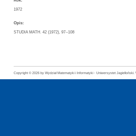
Rok:
1972
Opis:
STUDIA MATH. 42 (1972), 97--108
Copyright © 2026 by Wydział Matematyki i Informatyki - Uniwersystet Jagielloński