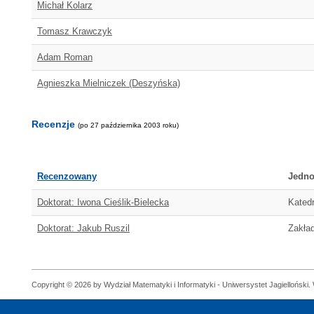
Michał Kolarz
Tomasz Krawczyk
Adam Roman
Agnieszka Mielniczek (Deszyńska)
Recenzje
(po 27 października 2003 roku)
Recenzowany
Jedno
Doktorat: Iwona Cieślik-Bielecka
Katedr
Doktorat: Jakub Ruszil
Zakład
Copyright © 2026 by Wydział Matematyki i Informatyki - Uniwersystet Jagielloński