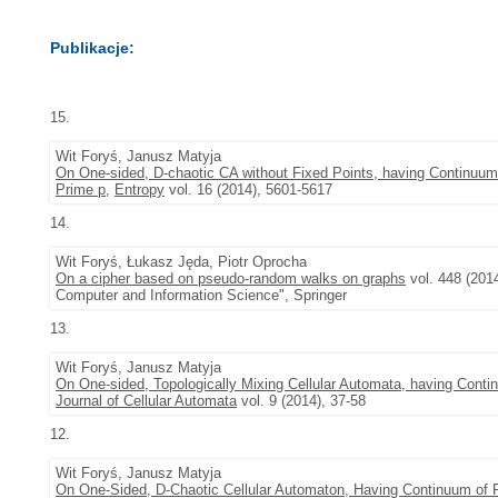
Publikacje:
15.
Wit Foryś, Janusz Matyja
On One-sided, D-chaotic CA without Fixed Points, having Continuum o
Prime p
,
Entropy
vol. 16 (2014), 5601-5617
14.
Wit Foryś, Łukasz Jęda, Piotr Oprocha
On a cipher based on pseudo-random walks on graphs
vol. 448 (201
Computer and Information Science", Springer
13.
Wit Foryś, Janusz Matyja
On One-sided, Topologically Mixing Cellular Automata, having Contin
Journal of Cellular Automata
vol. 9 (2014), 37-58
12.
Wit Foryś, Janusz Matyja
On One-Sided, D-Chaotic Cellular Automaton, Having Continuum of Fi