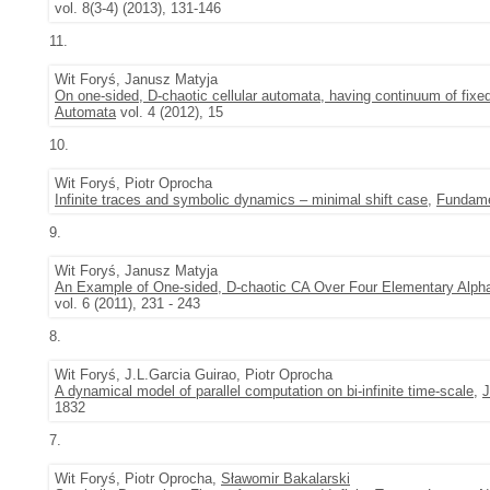
vol. 8(3-4) (2013), 131-146
11.
Wit Foryś, Janusz Matyja
On one-sided, D-chaotic cellular automata, having continuum of fixed
Automata
vol. 4 (2012), 15
10.
Wit Foryś, Piotr Oprocha
Infinite traces and symbolic dynamics – minimal shift case
,
Fundame
9.
Wit Foryś, Janusz Matyja
An Example of One-sided, D-chaotic CA Over Four Elementary Alphab
vol. 6 (2011), 231 - 243
8.
Wit Foryś, J.L.Garcia Guirao, Piotr Oprocha
A dynamical model of parallel computation on bi-infinite time-scale
,
J
1832
7.
Wit Foryś, Piotr Oprocha,
Sławomir Bakalarski