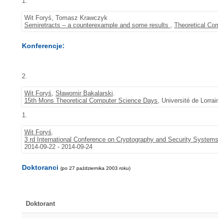
1.
Wit Foryś, Tomasz Krawczyk
Semiretracts – a counterexample and some results
,
Theoretical Co
Konferencje:
2.
Wit Foryś
,
Sławomir Bakalarski
.
15th Mons Theoretical Computer Science Days
, Université de Lorra
1.
Wit Foryś
.
3 rd International Conference on Cryptography and Security System
2014-09-22 - 2014-09-24
Doktoranci
(po 27 października 2003 roku)
Doktorant