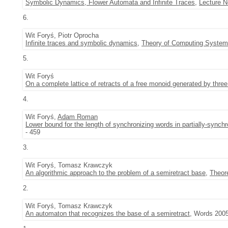
Symbolic Dynamics, Flower Automata and Infinite Traces
,
Lecture N
6.
Wit Foryś, Piotr Oprocha
Infinite traces and symbolic dynamics
,
Theory of Computing Syste
5.
Wit Foryś
On a complete lattice of retracts of a free monoid generated by thre
4.
Wit Foryś,
Adam Roman
Lower bound for the length of synchronizing words in partially-synch
- 459
3.
Wit Foryś, Tomasz Krawczyk
An algorithmic approach to the problem of a semiretract base
,
Theor
2.
Wit Foryś, Tomasz Krawczyk
An automaton that recognizes the base of a semiretract
, Words 2005