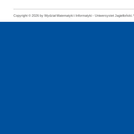
Copyright © 2026 by Wydział Matematyki i Informatyki - Uniwersystet Jagielloński