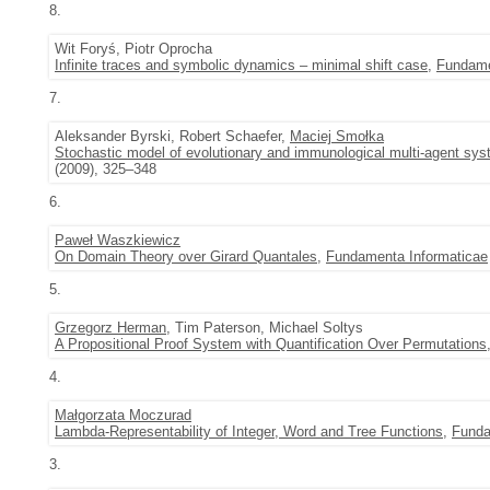
8.
Wit Foryś, Piotr Oprocha
Infinite traces and symbolic dynamics – minimal shift case
,
Fundame
7.
Aleksander Byrski, Robert Schaefer,
Maciej Smołka
Stochastic model of evolutionary and immunological multi-agent syst
(2009), 325–348
6.
Paweł Waszkiewicz
On Domain Theory over Girard Quantales
,
Fundamenta Informaticae
5.
Grzegorz Herman
, Tim Paterson, Michael Soltys
A Propositional Proof System with Quantification Over Permutations
4.
Małgorzata Moczurad
Lambda-Representability of Integer, Word and Tree Functions
,
Funda
3.