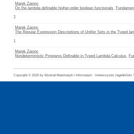
Marek Zaionc
On the lambda definable higher-order boolean functionals
,
Fundament
2.
Marek Zaionc
The Regular Expression Descriptions of Unifier Sets in the Typed l
1.
Marek Zaionc
Nondeterministic Programs Definable in Typed Lambda Calculus
,
Fu
Copyright © 2026 by Wydział Matematyki i Informatyki - Uniwersystet Jagielloński