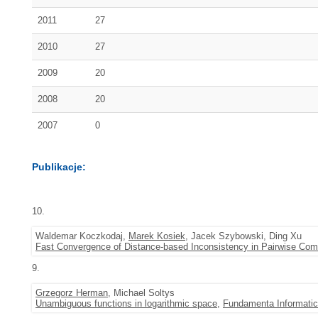
2011
27
2010
27
2009
20
2008
20
2007
0
Publikacje:
10.
Waldemar Koczkodaj,
Marek Kosiek
, Jacek Szybowski, Ding Xu
Fast Convergence of Distance-based Inconsistency in Pairwise Com
9.
Grzegorz Herman
, Michael Soltys
Unambiguous functions in logarithmic space
,
Fundamenta Informati