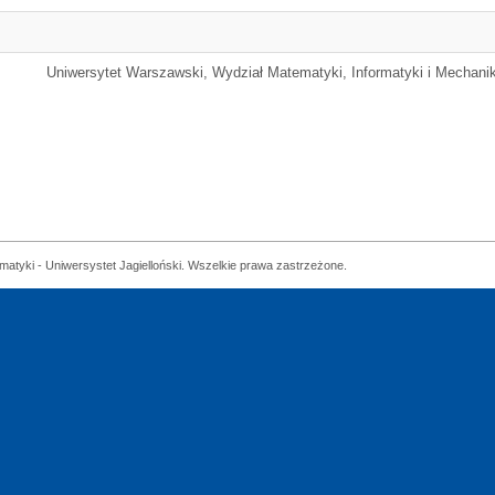
Uniwersytet Warszawski, Wydział Matematyki, Informatyki i Mechanik
matyki - Uniwersystet Jagielloński. Wszelkie prawa zastrzeżone.