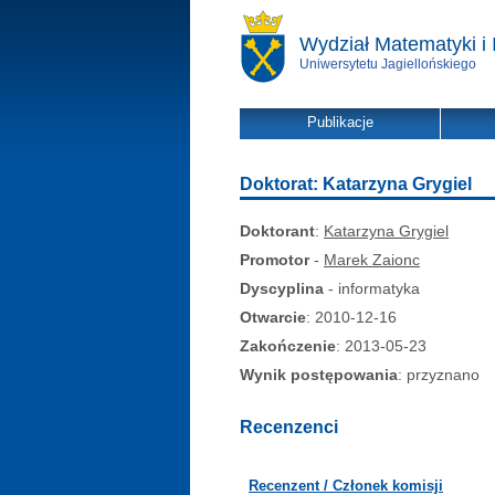
Wydział Matematyki i 
Uniwersytetu Jagiellońskiego
Publikacje
Doktorat: Katarzyna Grygiel
Doktorant
:
Katarzyna Grygiel
Promotor
-
Marek Zaionc
Dyscyplina
- informatyka
Otwarcie
: 2010-12-16
Zakończenie
: 2013-05-23
Wynik postępowania
: przyznano
Recenzenci
Recenzent / Członek komisji