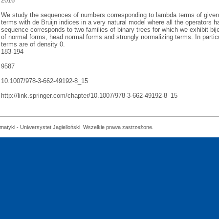
2016
We study the sequences of numbers corresponding to lambda terms of given s
terms with de Bruijn indices in a very natural model where all the operators 
sequence corresponds to two families of binary trees for which we exhibit bij
of normal forms, head normal forms and strongly normalizing terms. In partic
terms are of density 0.
183-194
9587
10.1007/978-3-662-49192-8_15
http://link.springer.com/chapter/10.1007/978-3-662-49192-8_15
matyki - Uniwersystet Jagielloński. Wszelkie prawa zastrzeżone.