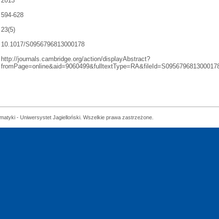
2013
594-628
23(5)
10.1017/S0956796813000178
http://journals.cambridge.org/action/displayAbstract?
fromPage=online&aid=9060499&fulltextType=RA&fileId=S095679681300017
matyki - Uniwersystet Jagielloński. Wszelkie prawa zastrzeżone.