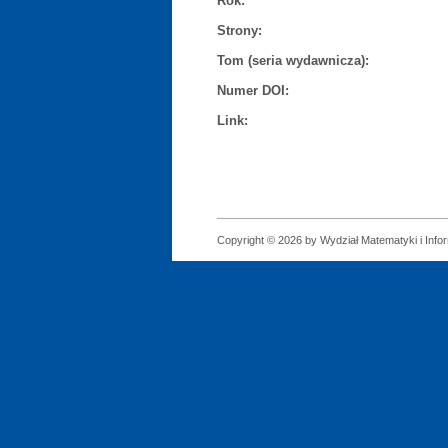
Rok:
Strony:
Tom (seria wydawnicza):
Numer DOI:
Link:
Copyright © 2026 by Wydział Matematyki i Infor