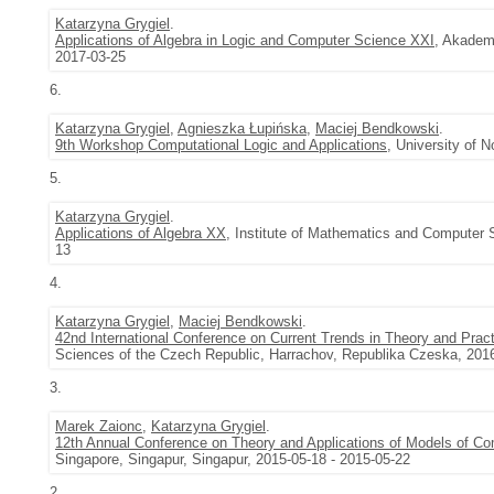
Katarzyna Grygiel
.
Applications of Algebra in Logic and Computer Science XXI
, Akadem
2017-03-25
6.
Katarzyna Grygiel
,
Agnieszka Łupińska
,
Maciej Bendkowski
.
9th Workshop Computational Logic and Applications
, University of 
5.
Katarzyna Grygiel
.
Applications of Algebra XX
, Institute of Mathematics and Computer 
13
4.
Katarzyna Grygiel
,
Maciej Bendkowski
.
42nd International Conference on Current Trends in Theory and Prac
Sciences of the Czech Republic, Harrachov, Republika Czeska, 2016
3.
Marek Zaionc
,
Katarzyna Grygiel
.
12th Annual Conference on Theory and Applications of Models of Co
Singapore, Singapur, Singapur, 2015-05-18 - 2015-05-22
2.