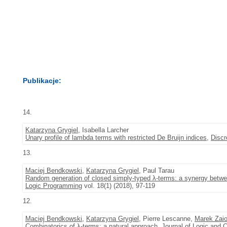
Publikacje:
14.
Katarzyna Grygiel
, Isabella Larcher
Unary profile of lambda terms with restricted De Bruijn indices
,
Discr
13.
Maciej Bendkowski
,
Katarzyna Grygiel
, Paul Tarau
Random generation of closed simply-typed λ-terms: a synergy betw
Logic Programming
vol. 18(1) (2018), 97-119
12.
Maciej Bendkowski
,
Katarzyna Grygiel
, Pierre Lescanne,
Marek Zai
Combinatorics of λ-terms: a natural approach
,
Journal of Logic and 