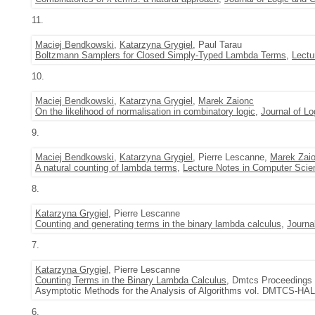
11.
Maciej Bendkowski
,
Katarzyna Grygiel
, Paul Tarau
Boltzmann Samplers for Closed Simply-Typed Lambda Terms
,
Lectu
10.
Maciej Bendkowski
,
Katarzyna Grygiel
,
Marek Zaionc
On the likelihood of normalisation in combinatory logic
,
Journal of L
9.
Maciej Bendkowski
,
Katarzyna Grygiel
, Pierre Lescanne,
Marek Zai
A natural counting of lambda terms
,
Lecture Notes in Computer Scie
8.
Katarzyna Grygiel
, Pierre Lescanne
Counting and generating terms in the binary lambda calculus
,
Journa
7.
Katarzyna Grygiel
, Pierre Lescanne
Counting Terms in the Binary Lambda Calculus
, Dmtcs Proceedings -
Asymptotic Methods for the Analysis of Algorithms vol. DMTCS-HAL
6.