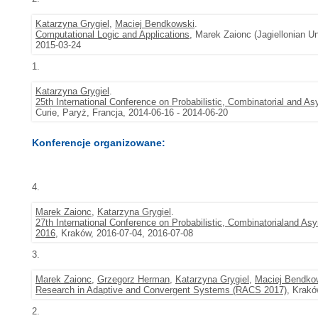
Katarzyna Grygiel
,
Maciej Bendkowski
.
Computational Logic and Applications
, Marek Zaionc (Jagiellonian U
2015-03-24
1.
Katarzyna Grygiel
.
25th International Conference on Probabilistic, Combinatorial and As
Curie, Paryż, Francja, 2014-06-16 - 2014-06-20
Konferencje organizowane:
4.
Marek Zaionc
,
Katarzyna Grygiel
.
27th International Conference on Probabilistic, Combinatorialand As
2016
, Kraków, 2016-07-04, 2016-07-08
3.
Marek Zaionc
,
Grzegorz Herman
,
Katarzyna Grygiel
,
Maciej Bendko
Research in Adaptive and Convergent Systems (RACS 2017)
, Krakó
2.