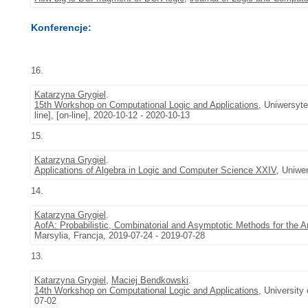
Konferencje:
16.
Katarzyna Grygiel
.
15th Workshop on Computational Logic and Applications
, Uniwersyte
line], [on-line], 2020-10-12 - 2020-10-13
15.
Katarzyna Grygiel
.
Applications of Algebra in Logic and Computer Science XXIV
, Uniwe
14.
Katarzyna Grygiel
.
AofA: Probabilistic, Combinatorial and Asymptotic Methods for the A
Marsylia, Francja, 2019-07-24 - 2019-07-28
13.
Katarzyna Grygiel
,
Maciej Bendkowski
.
14th Workshop on Computational Logic and Applications
, University
07-02