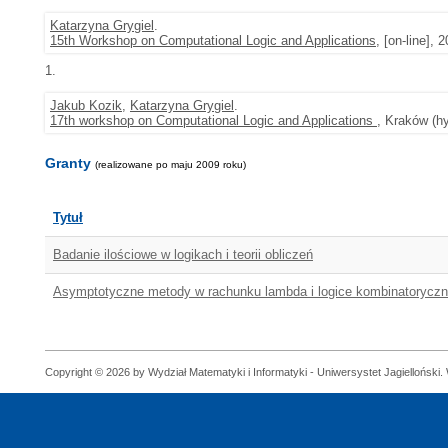
Katarzyna Grygiel
.
15th Workshop on Computational Logic and Applications
, [on-line],
1.
Jakub Kozik
,
Katarzyna Grygiel
.
17th workshop on Computational Logic and Applications
, Kraków (hy
Granty
(realizowane po maju 2009 roku)
Tytuł
Badanie ilościowe w logikach i teorii obliczeń
Asymptotyczne metody w rachunku lambda i logice kombinatoryczn
Copyright © 2026 by Wydział Matematyki i Informatyki - Uniwersystet Jagielloński