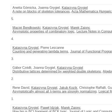
Anetta Górnicka, Joanna Grygiel,
Katarzyna Grygiel
A note on blocks of skeleton tolerances
,
Acta Mathematica Hungaric
5.
Maciej Bendkowski
,
Katarzyna Grygiel
,
Marek Zaionc
Asymptotic properties of combinatory logic
,
Lecture Notes in Compu
4.
Katarzyna Grygiel
, Pierre Lescanne
Counting and generating lambda terms
,
Journal of Functional Progr
3.
Gábor Czédli, Joanna Grygiel,
Katarzyna Grygiel
Distributive lattices determined by weighted double skeletons
,
Algebr
2.
Rene David,
Katarzyna Grygiel
,
Jakub Kozik
, Christophe Raffalli, G
Asymptotically almost all λ-terms are strongly normalizing
,
Logical 
1.
Katarzyna Grygiel
,
Paweł Idziak
,
Marek Zaionc
How big is BCI fragment of BCK logic
,
Journal of Logic and Computa