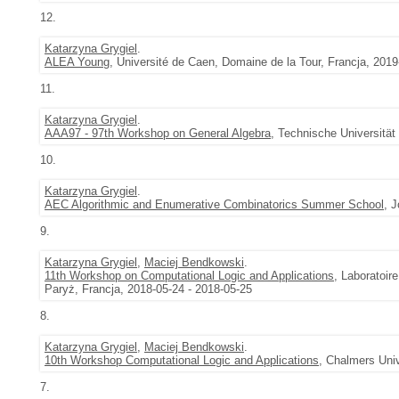
12.
Katarzyna Grygiel
.
ALEA Young
, Université de Caen, Domaine de la Tour, Francja, 2019
11.
Katarzyna Grygiel
.
AAA97 - 97th Workshop on General Algebra
, Technische Universität
10.
Katarzyna Grygiel
.
AEC Algorithmic and Enumerative Combinatorics Summer School
, 
9.
Katarzyna Grygiel
,
Maciej Bendkowski
.
11th Workshop on Computational Logic and Applications
, Laboratoir
Paryż, Francja, 2018-05-24 - 2018-05-25
8.
Katarzyna Grygiel
,
Maciej Bendkowski
.
10th Workshop Computational Logic and Applications
, Chalmers Uni
7.