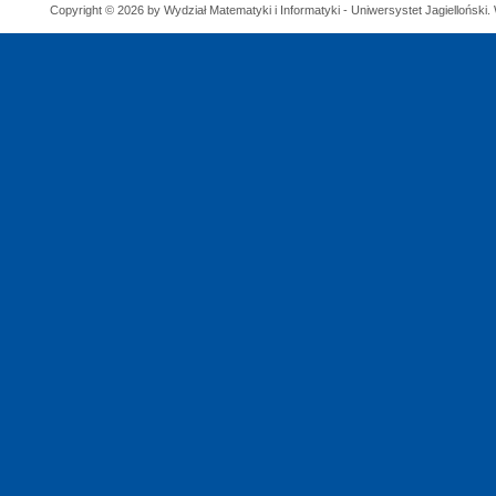
Copyright © 2026 by Wydział Matematyki i Informatyki - Uniwersystet Jagielloński