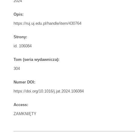
2024
Opis:
https://ruj.uj.edu.pl/handle/item/430764
Strony:
id. 106084
Tom (seria wydawnicza):
304
Numer DOI:
https://doi.org/10.1016/j.jat.2024.106084
Access:
ZAMKNIĘTY