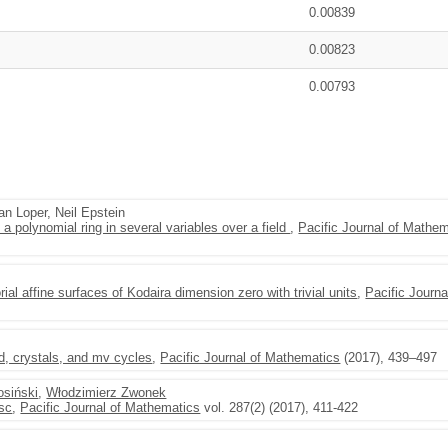
0.00839
0.00823
0.00793
an Loper, Neil Epstein
a polynomial ring in several variables over a field
,
Pacific Journal of Mathe
rial affine surfaces of Kodaira dimension zero with trivial units
,
Pacific Journ
d, crystals, and mv cycles
,
Pacific Journal of Mathematics
(2017), 439–497
osiński
,
Włodzimierz Zwonek
isc
,
Pacific Journal of Mathematics
vol. 287(2) (2017), 411-422