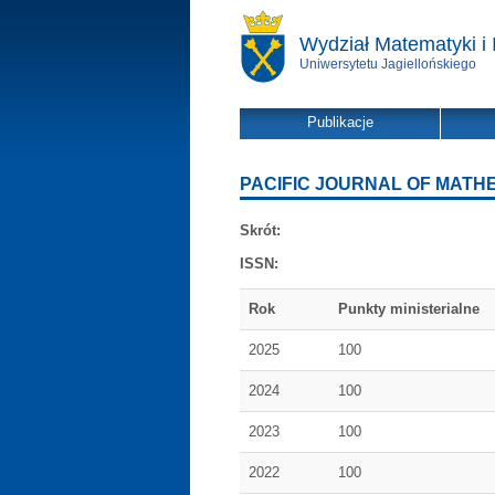
Wydział Matematyki i 
Uniwersytetu Jagiellońskiego
Publikacje
PACIFIC JOURNAL OF MATH
Skrót:
ISSN:
Rok
Punkty ministerialne
2025
100
2024
100
2023
100
2022
100