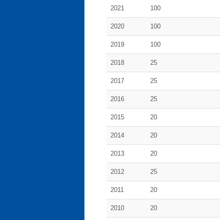
2021
100
2020
100
2019
100
2018
25
2017
25
2016
25
2015
20
2014
20
2013
20
2012
25
2011
20
2010
20