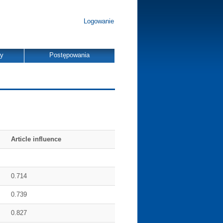
Logowanie
dy
Postępowania
Article influence
0.714
0.739
0.827