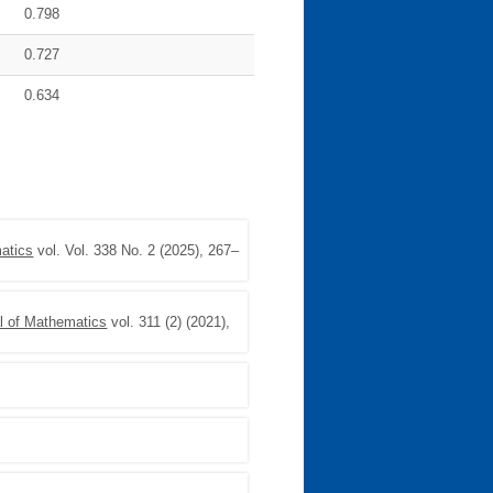
0.798
0.727
0.634
matics
vol. Vol. 338 No. 2 (2025), 267–
al of Mathematics
vol. 311 (2) (2021),