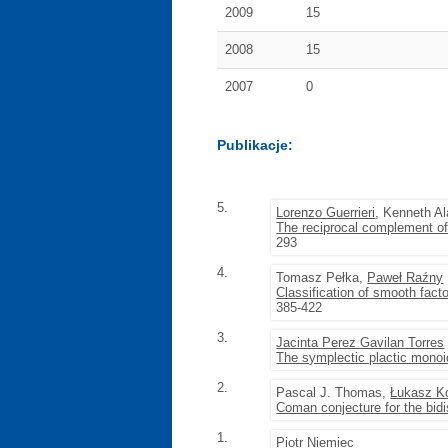
2009
15
2008
15
2007
0
Publikacje:
5.
Lorenzo Guerrieri
, Kenneth Al
The reciprocal complement of 
293
4.
Tomasz Pełka,
Paweł Raźny
Classification of smooth facto
385-422
3.
Jacinta Perez Gavilan Torres
The symplectic plactic monoi
2.
Pascal J. Thomas,
Łukasz K
Coman conjecture for the bid
1.
Piotr Niemiec