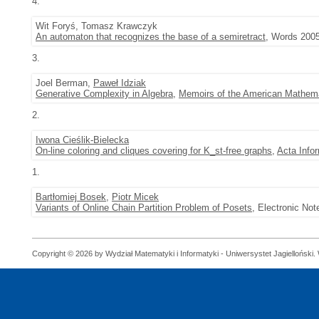
4.
Wit Foryś, Tomasz Krawczyk
An automaton that recognizes the base of a semiretract
, Words 2005
3.
Joel Berman,
Paweł Idziak
Generative Complexity in Algebra
,
Memoirs of the American Mathema
2.
Iwona Cieślik-Bielecka
On-line coloring and cliques covering for K_st-free graphs
,
Acta Info
1.
Bartłomiej Bosek
,
Piotr Micek
Variants of Online Chain Partition Problem of Posets
, Electronic Not
Copyright © 2026 by Wydział Matematyki i Informatyki - Uniwersystet Jagielloński