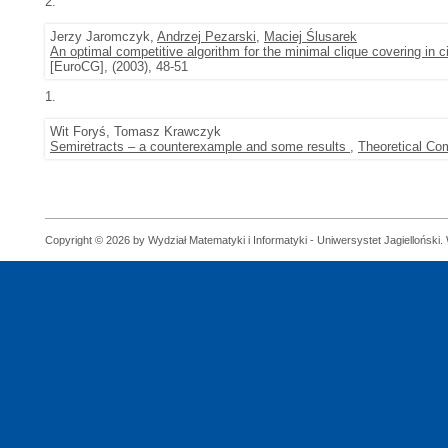
2.
Jerzy Jaromczyk,
Andrzej Pezarski
,
Maciej Ślusarek
An optimal competitive algorithm for the minimal clique covering in c
[EuroCG], (2003), 48-51
1.
Wit Foryś, Tomasz Krawczyk
Semiretracts – a counterexample and some results
,
Theoretical Co
Copyright © 2026 by Wydział Matematyki i Informatyki - Uniwersystet Jagielloński