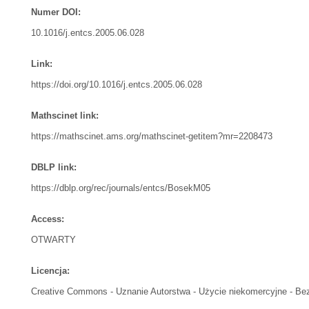
Numer DOI:
10.1016/j.entcs.2005.06.028
Link:
https://doi.org/10.1016/j.entcs.2005.06.028
Mathscinet link:
https://mathscinet.ams.org/mathscinet-getitem?mr=2208473
DBLP link:
https://dblp.org/rec/journals/entcs/BosekM05
Access:
OTWARTY
Licencja:
Creative Commons - Uznanie Autorstwa - Użycie niekomercyjne - B